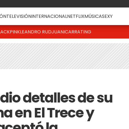
ÓN
TELEVISIÓN
INTERNACIONAL
NETFLIX
MÚSICA
SEXY
LACKPINK
LEANDRO RUD
JUANICAR
RATING
 dio detalles de su
 en El Trece y
aceptó la