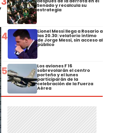
3
después de la derrota en el
Senado y recalcula su
y
estrategia
Lionel Messi llega a Rosario a
4
las 20.30: velatorio íntimo
de Jorge Messi, sin acceso al
público
Los aviones F 16
5
sobrevolarán el centro
porteño y el lunes
participarán de la
celebración de la Fuerza
Aérea