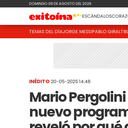
DOMINGO 09 DE AGOSTO DEL 2026
ESCÁNDALOS
CORAZ
TEMAS DEL DÍA
JORGE MESSI
PABLO GIRALT
B
INÉDITO
20-05-2025 14:48
Mario Pergolini
nuevo programa
reveló por qué 