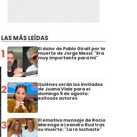
LAS MÁS LEÍDAS
El dolor de Pablo Giralt por la
1
muerte de Jorge Messi: "Era
muy importante para mí"
Quiénes serán los invitados
2
de Juana Viale para el
domingo 9 de agosto:
exitosos actores
El emotivo mensaje de Rocío
3
Marengo a Leandro Rud tras
su muerte: "La re luchaste"