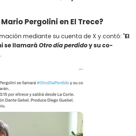
ario Pergolini en El Trece?
ormación mediante su cuenta de X y contó: "
El
i se llamará
Otro día perdido
y su co-
.