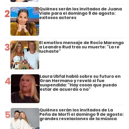
Quiénes serán los invitados de Juana
2
Viale para el domingo 9 de agosto:
exitosos actores
El emotivo mensaje de Rocío Marengo
3
a Leandro Rud tras su muerte: "La re
luchaste"
Laura Ubfal habló sobre su futuro en
4
Gran Hermano y reveló si fue
suspendida: "Hay cosas que puedo
estar de acuerdo o no"
Quiénes serán los invitados de La
5
Peña de Morfi el domingo 9 de agosto:
grandes revelaciones de la música