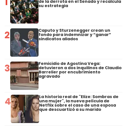
1
de la derrota en el Senado y recalcula
su estrategia
Caputo y Sturzenegger crean un
2
fondo para indemnizar y “ganar”
sindicatos aliados
Femicidio de Agostina Vega:
3
detuvieron a dos inquilinos de Claudio
Barrelier por encubrimiento
agravado
La historia real de "Elize: Sombras de
4
una mujer", la nueva película de
Netflix sobre el caso de una esposa
que descuartizó a su marido