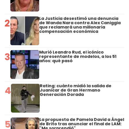
La Justicia desestimó una denuncia
2
de Wanda Nara contra Alex Caniggia
que reclamará una millonaria
compensación económica
Murió Leandro Rud, el icónico
3
representante de modelos, a los 51
años: qué pasó
Rating: cuánto midió la salida de
4
Juanicar de Gran Hermano
Generación Dorada
La propuesta de Pamela David a Ángel
5
de Brito tras anunciar el final de LAM:
"Me sorprendió"