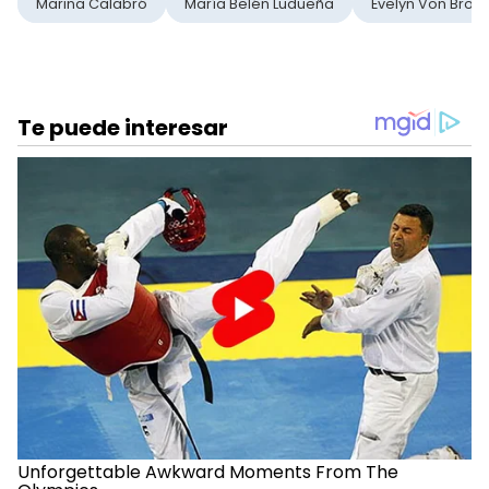
Marina Calabró
María Belén Ludueña
Evelyn Von Broc