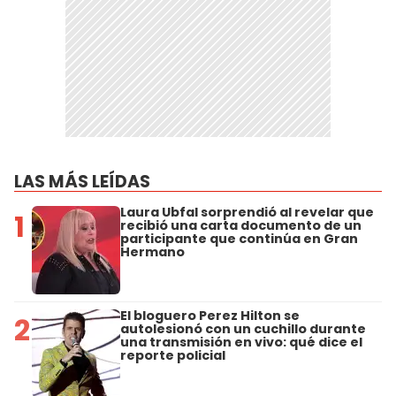
LAS MÁS LEÍDAS
Laura Ubfal sorprendió al revelar que
1
recibió una carta documento de un
participante que continúa en Gran
Hermano
El bloguero Perez Hilton se
2
autolesionó con un cuchillo durante
una transmisión en vivo: qué dice el
reporte policial