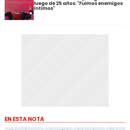
luego de 25 años: "Fuimos enemigos
íntimos"
EN ESTA NOTA