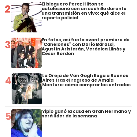
El bloguero Perez Hilton se
2
autolesionó con un cuchillo durante
una transmisión en vivo: qué dice el
reporte policial
En fotos, así fue la avant premiere de
3
"Canelones" con Darío Barassi,
Agustín Aristarán, Verónica Llinás y
César Bordón
La Oreja de Van Gogh llega a Buenos
4
Aires tras el regreso de Amaia
Montero: cómo comprar las entradas
Yipio ganó la casa en Gran Hermano y
5
será líder de la semana