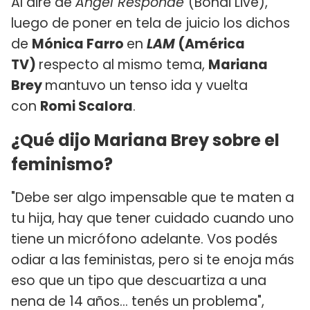
Al aire de
Ángel Responde
(Bondi Live),
luego de poner en tela de juicio los dichos
de
Mónica Farro
en
LAM
(América
TV)
respecto al mismo tema,
Mariana
Brey
mantuvo un tenso ida y vuelta
con
Romi Scalora
.
¿Qué dijo Mariana Brey sobre el
feminismo?
"Debe ser algo impensable que te maten a
tu hija, hay que tener cuidado cuando uno
tiene un micrófono adelante. Vos podés
odiar a las feministas, pero si te enoja más
eso que un tipo que descuartiza a una
nena de 14 años... tenés un problema",