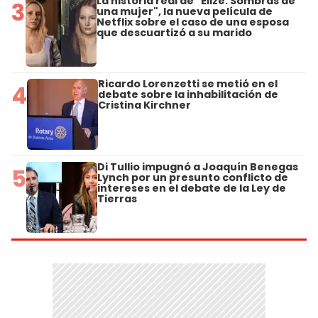
La historia real de "Elize: Sombras de
3
una mujer", la nueva película de
Netflix sobre el caso de una esposa
que descuartizó a su marido
Ricardo Lorenzetti se metió en el
4
debate sobre la inhabilitación de
Cristina Kirchner
Di Tullio impugnó a Joaquín Benegas
5
Lynch por un presunto conflicto de
intereses en el debate de la Ley de
Tierras