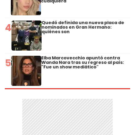
cualquiera"
Quedó definida una nueva placa de
4
nominados en Gran Hermano:
quiénes son
Elba Marcovecchio apuntó contra
5
Wanda Nara tras su regreso al país:
"Fue un show mediático"