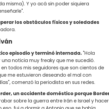
a misma). Y yo acá sin poder siquiera
enseñarle".
uperar los obstáculos físicos y soledades
cadora.
liván
ico episodio y terminó internada.
"Hola
 una noticia muy freaky que me sucedió.
 en todos mis seguidores que son cientos de
s que me estuvieron deseando el mal con
ías", comenzó la periodista en sus redes.
order, un accidente doméstico porque Borde
bar sobre la guerra entre Irán e Israel y hacer
eso, fui a dormir a Antonio que se había