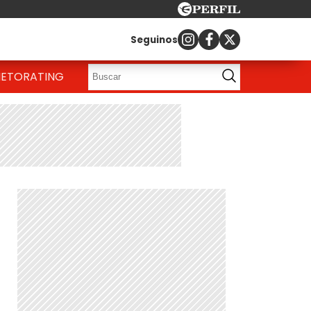
Seguinos
IETO
RATING