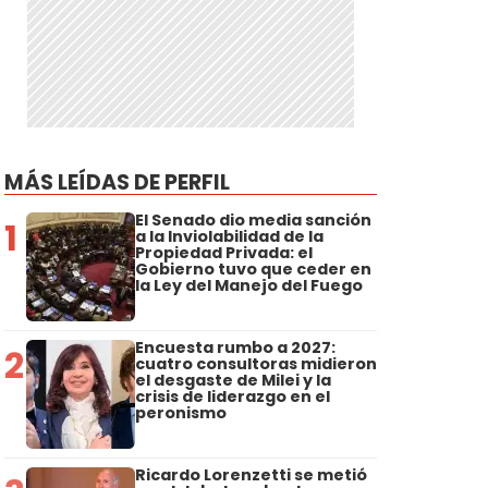
MÁS LEÍDAS DE PERFIL
El Senado dio media sanción
1
a la Inviolabilidad de la
Propiedad Privada: el
Gobierno tuvo que ceder en
la Ley del Manejo del Fuego
Encuesta rumbo a 2027:
2
cuatro consultoras midieron
el desgaste de Milei y la
crisis de liderazgo en el
peronismo
Ricardo Lorenzetti se metió