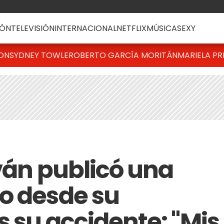
ÓN
TELEVISIÓN
INTERNACIONAL
NETFLIX
MÚSICA
SEXY
TON
SYDNEY TOWLE
ROBERTO GARCÍA MORITÁN
MARIELA PR
iván publicó una
o desde su
s su accidente: "Mis