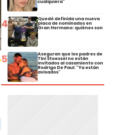
cualquiera"
Quedó definida una nueva
4
placa de nominados en
Gran Hermano: quiénes son
Aseguran que los padres de
5
Tini Stoessel no están
invitados al casamiento con
Rodrigo De Paul: "Ya están
avisados"