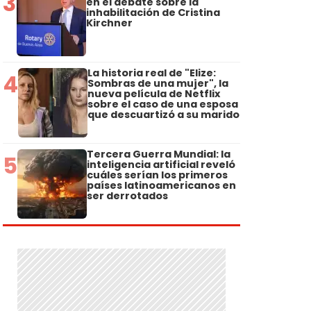
3
en el debate sobre la
inhabilitación de Cristina
Kirchner
La historia real de "Elize:
4
Sombras de una mujer", la
nueva película de Netflix
sobre el caso de una esposa
que descuartizó a su marido
Tercera Guerra Mundial: la
5
inteligencia artificial reveló
cuáles serían los primeros
países latinoamericanos en
ser derrotados