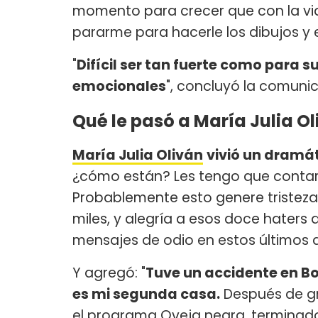
momento para crecer que con la vid
pararme para hacerle los dibujos y 
"
Difícil ser tan fuerte como para s
emocionales
", concluyó la comuni
Qué le pasó a María Julia O
María Julia Oliván
vivió un dramát
¿cómo están? Les tengo que contar
Probablemente esto genere tristeza
miles, y alegría a esos doce hater
mensajes de odio en estos últimos d
Y agregó: "
Tuve un accidente en B
es mi segunda casa.
Después de gra
el programa Oveja negra, terminado 