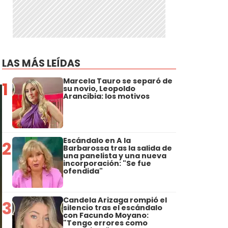
LAS MÁS LEÍDAS
Marcela Tauro se separó de
1
su novio, Leopoldo
Arancibia: los motivos
Escándalo en A la
2
Barbarossa tras la salida de
una panelista y una nueva
incorporación: "Se fue
ofendida"
Candela Arizaga rompió el
3
silencio tras el escándalo
con Facundo Moyano:
"Tengo errores como