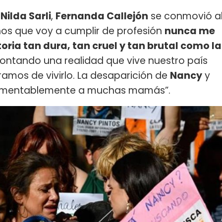
y
Nilda Sarli
,
Fernanda Callejón
se conmovió a
años que voy a cumplir de profesión
nunca me
toria tan dura, tan cruel y tan brutal como la
ntando una realidad que vive nuestro país
mos de vivirlo. La desaparición de
Nancy
y
amentablemente a muchas mamás”.