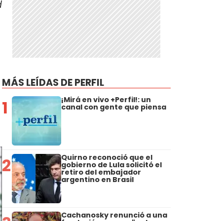
d
MÁS LEÍDAS DE PERFIL
¡Mirá en vivo +Perfil!: un
1
canal con gente que piensa
Quirno reconoció que el
2
gobierno de Lula solicitó el
retiro del embajador
argentino en Brasil
Cachanosky renunció a una