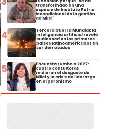
3
fundación porque "se ha
transformado en una
especie de Instituto Patria
incondicional de la gestión
de Milei"
Tercera Guerra Mundial: la
4
inteligencia artificial reveló
cuáles serían los primeros
países latinoamericanos en
ser derrotados
Encuesta rumbo a 2027:
5
cuatro consultoras
midieron el desgaste de
Milei y la crisis de liderazgo
en el peronismo