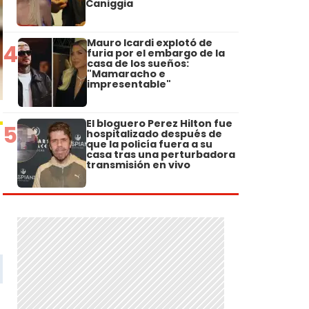
Caniggia
Mauro Icardi explotó de
4
furia por el embargo de la
casa de los sueños:
"Mamaracho e
impresentable"
El bloguero Perez Hilton fue
5
hospitalizado después de
que la policía fuera a su
casa tras una perturbadora
transmisión en vivo