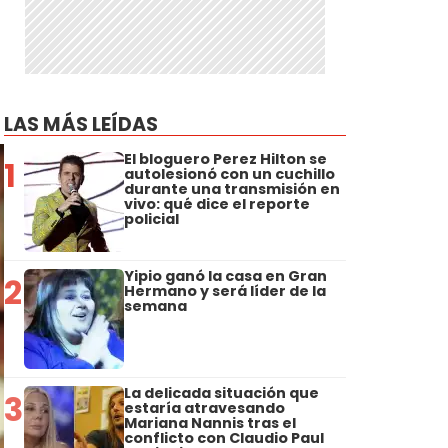
LAS MÁS LEÍDAS
El bloguero Perez Hilton se
1
autolesionó con un cuchillo
durante una transmisión en
vivo: qué dice el reporte
policial
Yipio ganó la casa en Gran
2
Hermano y será líder de la
semana
La delicada situación que
3
estaría atravesando
Mariana Nannis tras el
conflicto con Claudio Paul