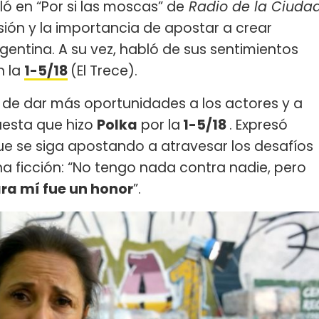
ó en “Por si las moscas” de
Radio de la Ciuda
visión y la importancia de apostar a crear
gentina. A su vez, habló de sus sentimientos
n la
1-5/18
(El Trece).
a de dar más oportunidades a los actores y a
uesta que hizo
Polka
por la
1-5/18
. Expresó
ue se siga apostando a atravesar los desafíos
a ficción: “No tengo nada contra nadie, pero
ra mí fue un honor
”.