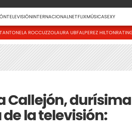
ÓN
TELEVISIÓN
INTERNACIONAL
NETFLIX
MÚSICA
SEXY
T
ANTONELA ROCCUZZO
LAURA UBFAL
PEREZ HILTON
RATIN
 Callejón, durísima
 de la televisión: