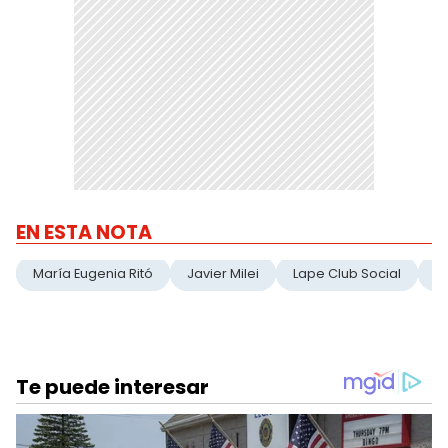
EN ESTA NOTA
María Eugenia Ritó
Javier Milei
Lape Club Social
P