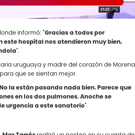
donde informó: "
Gracias a todos por
n este hospital nos atendieron muy bien,
ndola
".
ria uruguaya y madre del corazón de Morena
a para que se sientan mejor.
No la están pasando nada bien. Parece que
iones en los dos pulmones. Anoche se
de urgencia a este sanatorio
".
,
Mar Tarrés
realizó un posteo en su cuenta de