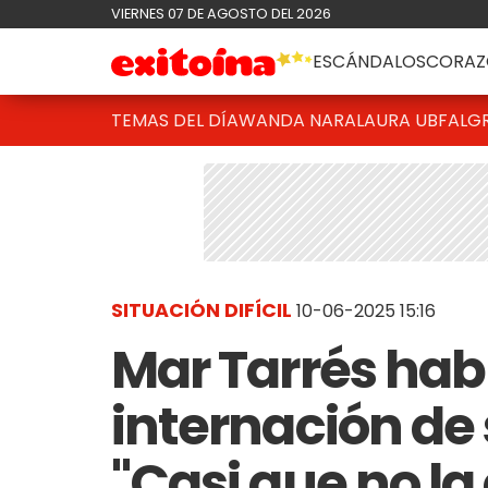
VIERNES 07 DE AGOSTO DEL 2026
ESCÁNDALOS
CORAZ
TEMAS DEL DÍA
WANDA NARA
LAURA UBFAL
G
SITUACIÓN DIFÍCIL
10-06-2025 15:16
Mar Tarrés habl
internación de
"Casi que no la