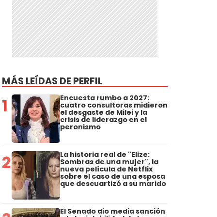
MÁS LEÍDAS DE PERFIL
Encuesta rumbo a 2027:
1
cuatro consultoras midieron
el desgaste de Milei y la
crisis de liderazgo en el
peronismo
La historia real de "Elize:
2
Sombras de una mujer", la
nueva película de Netflix
sobre el caso de una esposa
que descuartizó a su marido
El Senado dio media sanción