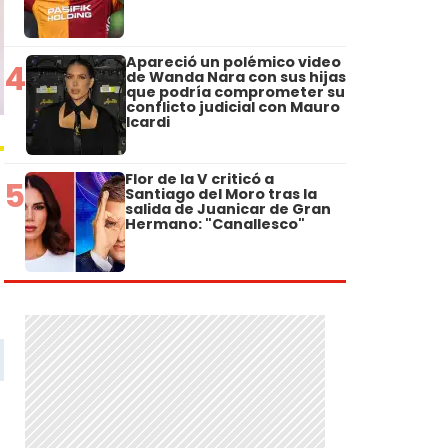
Apareció un polémico video
4
de Wanda Nara con sus hijas
que podría comprometer su
conflicto judicial con Mauro
Icardi
Flor de la V criticó a
5
Santiago del Moro tras la
salida de Juanicar de Gran
Hermano: "Canallesco"