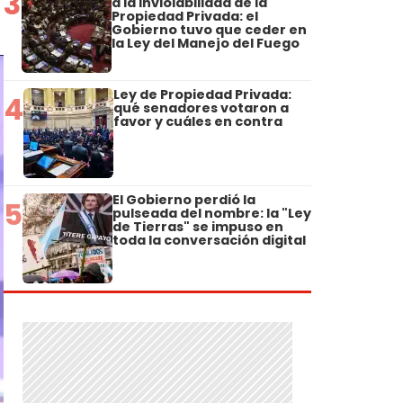
3
a la Inviolabilidad de la
Propiedad Privada: el
Gobierno tuvo que ceder en
la Ley del Manejo del Fuego
Ley de Propiedad Privada:
4
qué senadores votaron a
favor y cuáles en contra
El Gobierno perdió la
5
pulseada del nombre: la "Ley
de Tierras" se impuso en
toda la conversación digital