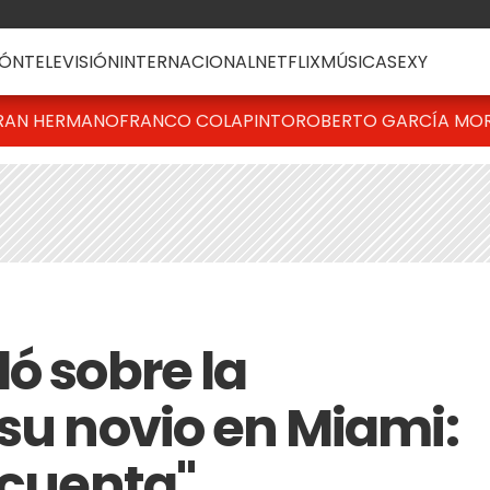
ÓN
TELEVISIÓN
INTERNACIONAL
NETFLIX
MÚSICA
SEXY
RAN HERMANO
FRANCO COLAPINTO
ROBERTO GARCÍA MO
ó sobre la
 su novio en Miami:
 cuenta"