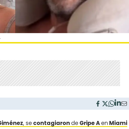
A
 Giménez
, se
contagiaron
de
Gripe A
en
Miami