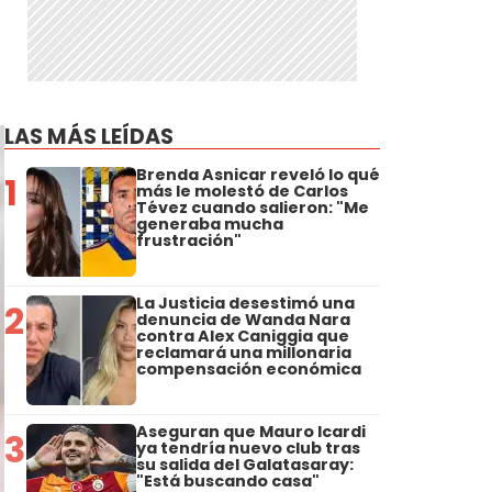
LAS MÁS LEÍDAS
Brenda Asnicar reveló lo qué
1
más le molestó de Carlos
Tévez cuando salieron: "Me
generaba mucha
frustración"
La Justicia desestimó una
2
denuncia de Wanda Nara
contra Alex Caniggia que
reclamará una millonaria
compensación económica
Aseguran que Mauro Icardi
3
ya tendría nuevo club tras
su salida del Galatasaray:
"Está buscando casa"