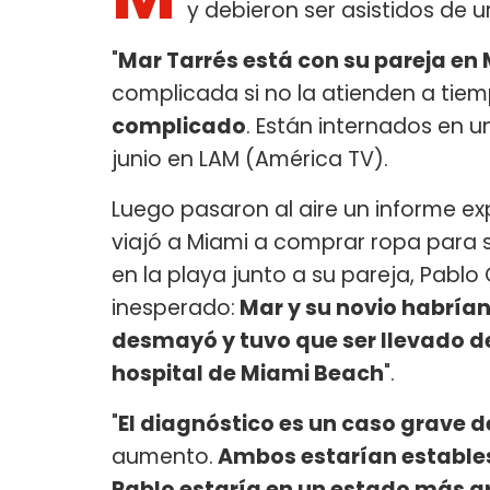
y debieron ser asistidos de u
"
Mar Tarrés está con su pareja en 
complicada si no la atienden a tiem
complicado
. Están internados en un
junio en LAM (América TV).
Luego pasaron al aire un informe exp
viajó a Miami a comprar ropa para 
en la playa junto a su pareja, Pablo 
inesperado:
Mar y su novio habría
desmayó y tuvo que ser llevado de
hospital de Miami Beach
".
"
El diagnóstico es un caso grave d
aumento.
Ambos estarían estables
Pablo estaría en un estado más g