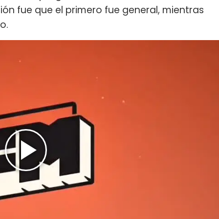
ón fue que el primero fue general, mientras
io.