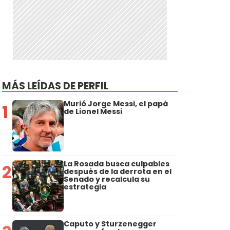
MÁS LEÍDAS DE PERFIL
Murió Jorge Messi, el papá
1
de Lionel Messi
La Rosada busca culpables
2
después de la derrota en el
Senado y recalcula su
estrategia
Caputo y Sturzenegger