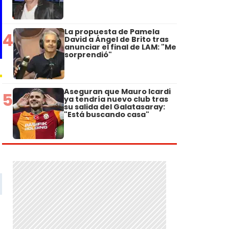
La propuesta de Pamela
4
David a Ángel de Brito tras
anunciar el final de LAM: "Me
sorprendió"
Aseguran que Mauro Icardi
5
ya tendría nuevo club tras
su salida del Galatasaray:
"Está buscando casa"