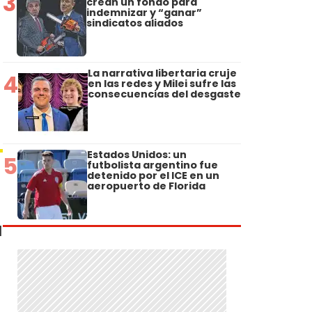
3
crean un fondo para
indemnizar y “ganar”
sindicatos aliados
La narrativa libertaria cruje
4
en las redes y Milei sufre las
consecuencias del desgaste
Estados Unidos: un
5
futbolista argentino fue
detenido por el ICE en un
aeropuerto de Florida
l