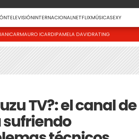
ÓN
TELEVISIÓN
INTERNACIONAL
NETFLIX
MÚSICA
SEXY
UANICAR
MAURO ICARDI
PAMELA DAVID
RATING
uzu TV?: el canal de
 sufriendo
blemas técnicos