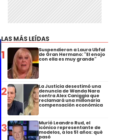
LAS MÁS LEÍDAS
Suspendieron a Laura Ubfal
1
de Gran Hermano: "El enojo
con ella es muy grande"
La Justicia desestimó una
2
denuncia de Wanda Nara
contra Alex Caniggia que
reclamará una millonaria
compensación económica
Murió Leandro Rud, el
3
icónico representante de
modelos, a los 51 años: qué
pasó