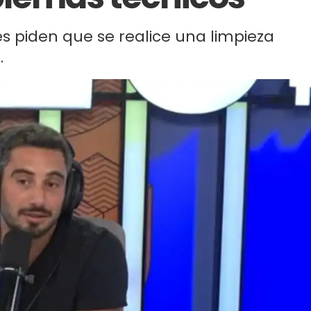
s piden que se realice una limpieza
.