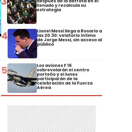
3
después de la derrota en el
Senado y recalcula su
estrategia
Lionel Messi llega a Rosario a
4
las 20.30: velatorio íntimo
de Jorge Messi, sin acceso al
público
Los aviones F 16
5
sobrevolarán el centro
porteño y el lunes
participarán de la
celebración de la Fuerza
Aérea