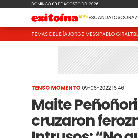
DOMINGO 09 DE AGOSTO DEL 2026
ESCÁNDALOS
CORAZ
TEMAS DEL DÍA
JORGE MESSI
PABLO GIRALT
B
TENSO MOMENTO
09-06-2022 16:46
Maite Peñoñori
cruzaron ferozm
Intrusos: “No q