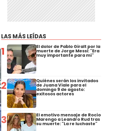
LAS MÁS LEÍDAS
El dolor de Pablo Giralt por la
1
muerte de Jorge Messi: "Era
muy importante para mí"
Quiénes serán los invitados
2
de Juana Viale para el
domingo 9 de agosto:
exitosos actores
El emotivo mensaje de Rocío
3
Marengo a Leandro Rud tras
su muerte: "La re luchaste"