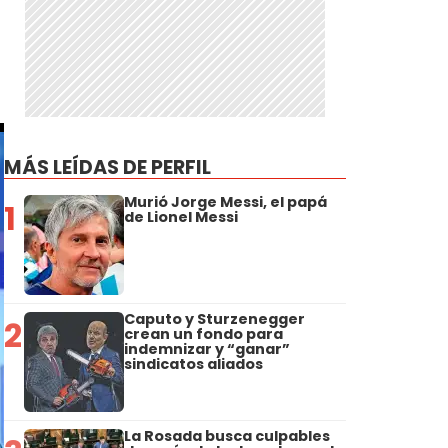
MÁS LEÍDAS DE PERFIL
Murió Jorge Messi, el papá
1
de Lionel Messi
Caputo y Sturzenegger
2
crean un fondo para
indemnizar y “ganar”
sindicatos aliados
La Rosada busca culpables