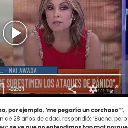
mo, por ejemplo, ‘me pegaría un corchaso’”
,
ven de 28 años de edad, respondió: “Bueno, pero
pero
se ve que no entendimos tan mal porque