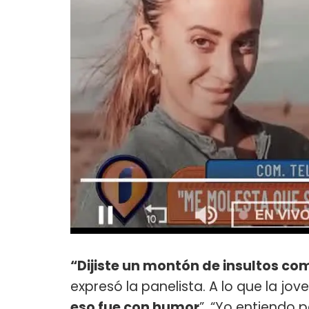
“Dijiste un montón de insultos co
expresó la panelista. A lo que la jo
eso fue con humor
”. “Yo entiendo 