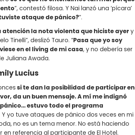
mento
”, contestó filosa. Y Nai lanzó una ‘pícara’
tuviste ataque de pánico?
”.
 atención la nota violenta que hiciste ayer
y
lo Tinelli”, deslizó Tauro. “
Pasa que yo soy
iese en el living de mi casa
, y no debería ser
 de Juliana Awada.
ily Lucius
onces
si te dan la posibilidad de participar en
vor, da un buen mensaje. A mí me indignó
 pánico… estuvo todo el programa
. Y yo tuve ataques de pánico dos veces en mi
 joda, no es un tema menor. No está haciendo
en referencia al participante de El Hotel.