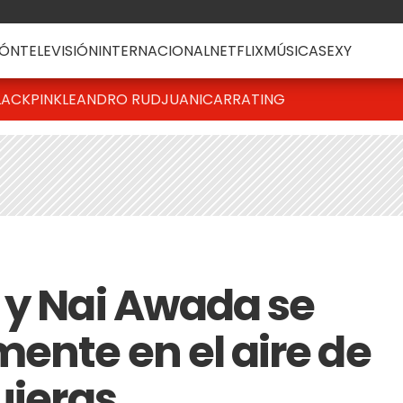
ÓN
TELEVISIÓN
INTERNACIONAL
NETFLIX
MÚSICA
SEXY
LACKPINK
LEANDRO RUD
JUANICAR
RATING
 y Nai Awada se
ente en el aire de
uieras