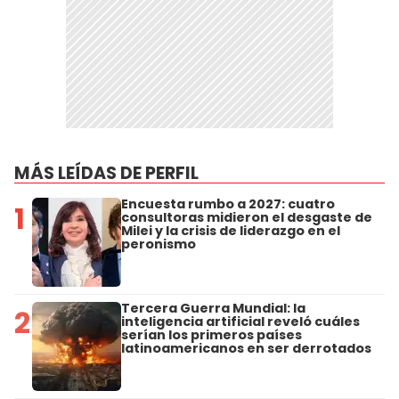
MÁS LEÍDAS DE PERFIL
Encuesta rumbo a 2027: cuatro
1
consultoras midieron el desgaste de
Milei y la crisis de liderazgo en el
peronismo
Tercera Guerra Mundial: la
2
inteligencia artificial reveló cuáles
serían los primeros países
latinoamericanos en ser derrotados