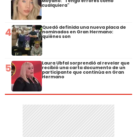
Moyano: "Tengo errores como
cualquiera"
Quedó definida una nueva placa de
4
nominados en Gran Hermano:
quiénes son
Laura Ubfal sorprendió al revelar que
5
recibió una carta documento de un
participante que continúa en Gran
Hermano