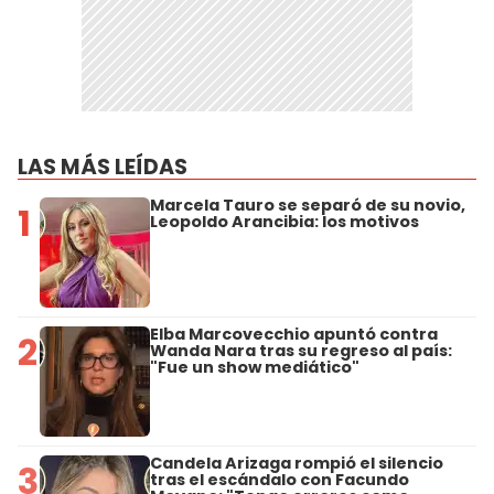
LAS MÁS LEÍDAS
Marcela Tauro se separó de su novio,
1
Leopoldo Arancibia: los motivos
Elba Marcovecchio apuntó contra
2
Wanda Nara tras su regreso al país:
"Fue un show mediático"
Candela Arizaga rompió el silencio
3
tras el escándalo con Facundo