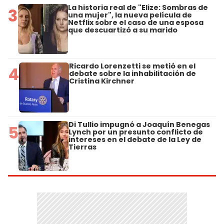
La historia real de "Elize: Sombras de
3
una mujer", la nueva película de
Netflix sobre el caso de una esposa
que descuartizó a su marido
Ricardo Lorenzetti se metió en el
4
debate sobre la inhabilitación de
Cristina Kirchner
Di Tullio impugnó a Joaquín Benegas
5
Lynch por un presunto conflicto de
intereses en el debate de la Ley de
Tierras