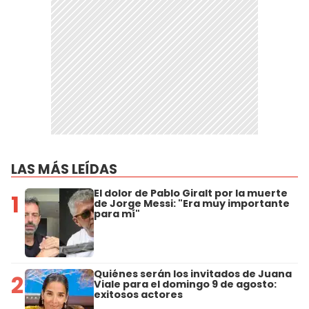
LAS MÁS LEÍDAS
El dolor de Pablo Giralt por la muerte
1
de Jorge Messi: "Era muy importante
para mí"
Quiénes serán los invitados de Juana
2
Viale para el domingo 9 de agosto:
exitosos actores