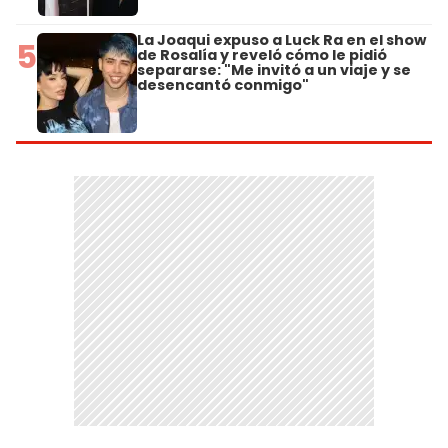
La Joaqui expuso a Luck Ra en el show
5
de Rosalía y reveló cómo le pidió
separarse: "Me invitó a un viaje y se
desencantó conmigo"