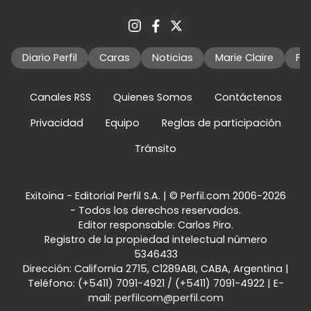
Diario Perfil
Caras
Noticias
Marie Claire
Fo
Canales RSS
Quienes Somos
Contáctenos
Privacidad
Equipo
Reglas de participación
Tránsito
Exitoina - Editorial Perfil S.A.
| © Perfil.com 2006-2026
- Todos los derechos reservados.
Editor responsable: Carlos Piro.
Registro de la propiedad intelectual número
5346433
Dirección:
California 2715
,
C1289ABI
,
CABA, Argentina
|
Teléfono:
(+5411) 7091-4921
/
(+5411) 7091-4922
| E-
mail:
perfilcom@perfil.com