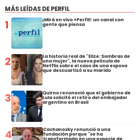
MÁS LEÍDAS DE PERFIL
¡Mirá en vivo +Perfil!: un canal con
1
gente que piensa
La historia real de "Elize: Sombras de
2
una mujer", la nueva película de
Netflix sobre el caso de una esposa
que descuartizó a su marido
Quirno reconoció que el gobierno de
3
Lula solicitó el retiro del embajador
argentino en Brasil
Cachanosky renunció a una
4
fundación porque "se ha
transformado en una especie de