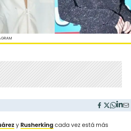
TAGRAM
uárez
y
Rusherking
cada vez está más