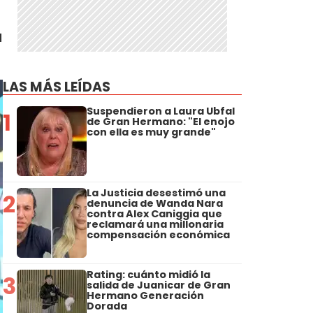
a
LAS MÁS LEÍDAS
Suspendieron a Laura Ubfal
1
de Gran Hermano: "El enojo
con ella es muy grande"
La Justicia desestimó una
2
denuncia de Wanda Nara
contra Alex Caniggia que
reclamará una millonaria
compensación económica
Rating: cuánto midió la
3
salida de Juanicar de Gran
Hermano Generación
Dorada