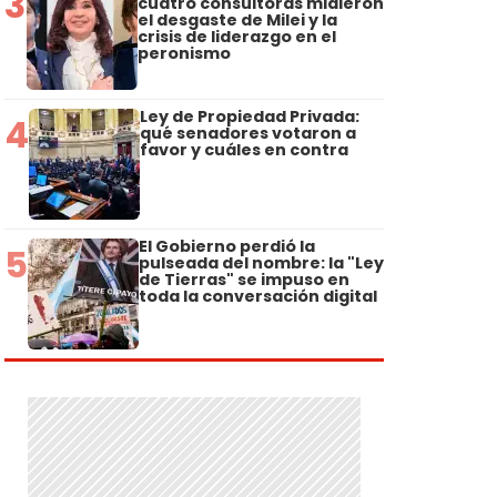
3
cuatro consultoras midieron
el desgaste de Milei y la
crisis de liderazgo en el
peronismo
Ley de Propiedad Privada:
4
qué senadores votaron a
favor y cuáles en contra
El Gobierno perdió la
5
pulseada del nombre: la "Ley
de Tierras" se impuso en
toda la conversación digital