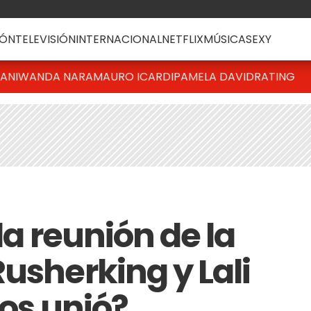
ÓN
TELEVISIÓN
INTERNACIONAL
NETFLIX
MÚSICA
SEXY
IANI
WANDA NARA
MAURO ICARDI
PAMELA DAVID
RATING
la reunión de la
usherking y Lali
los unió?