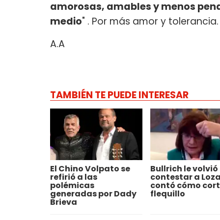
amorosas, amables y menos pende
medio
" . Por más amor y tolerancia
A.A
TAMBIÉN TE PUEDE INTERESAR
El Chino Volpato se
Bullrich le volvió
refirió a las
contestar a Loza
polémicas
contó cómo cort
generadas por Dady
flequillo
Brieva