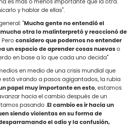
na es más o menos importante que la otra.
rlo y hablar de ellas".
eneral: "
Mucha gente no entendió el
 mucha otra lo malinterpretó y reaccionó de
.
Pero
considero que podemos no entender
ea un espacio de aprender cosas nuevas
o
erdo en base a lo que cada uno decida"
medios en medio de una crisis mundial que
e está virando a pasos agigantados, la rubia
un papel muy importante en esto
, estamos
vanzar hacia el cambio después de un
stamos pasando .
El cambio es ir hacia un
guen siendo violentas en su forma de
desparramando el odio y la confusión,