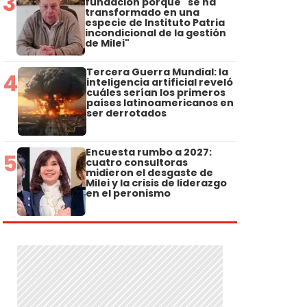
3
fundación porque "se ha
transformado en una
especie de Instituto Patria
incondicional de la gestión
de Milei"
Tercera Guerra Mundial: la
4
inteligencia artificial reveló
cuáles serían los primeros
países latinoamericanos en
ser derrotados
Encuesta rumbo a 2027:
5
cuatro consultoras
midieron el desgaste de
Milei y la crisis de liderazgo
en el peronismo