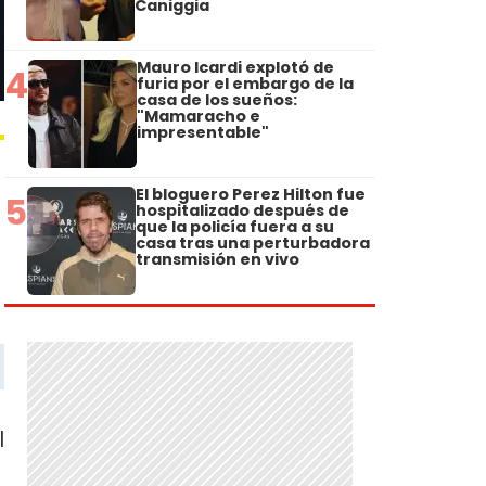
Caniggia
Mauro Icardi explotó de
4
furia por el embargo de la
casa de los sueños:
"Mamaracho e
impresentable"
El bloguero Perez Hilton fue
5
hospitalizado después de
que la policía fuera a su
casa tras una perturbadora
transmisión en vivo
l