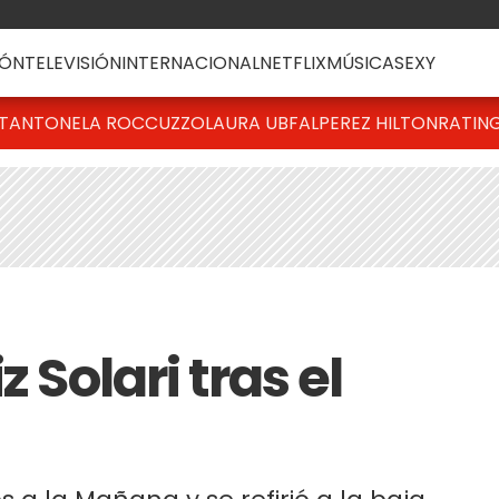
ÓN
TELEVISIÓN
INTERNACIONAL
NETFLIX
MÚSICA
SEXY
T
ANTONELA ROCCUZZO
LAURA UBFAL
PEREZ HILTON
RATIN
z Solari tras el