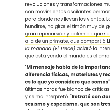
revoluciones y transformaciones mu
con movimientos oscilantes perman
para donde nos llevan los vientos. 
hundirse, no girar el timón muy de g
gran repecursión y polémica que se
a la de un primate, que compartió
L
la mañana (El Trece)
aclaró la inte
que está yendo el mundo es el amor
"
Mi mensaje habla de la importanc
diferencia físicas, materiales y r
es lo que yo considero que somos
últimas horas fue blanco de crítica
y se malinterpretó. "
Retraté con dos
sexismo y especismo, que son tres