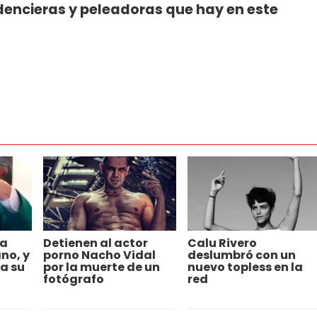
ncieras y peleadoras que hay en este
.
 a
Detienen al actor
Calu Rivero
no, y
porno Nacho Vidal
deslumbró con un
a su
por la muerte de un
nuevo topless en la
fotógrafo
red