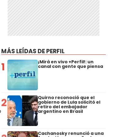
MÁS LEÍDAS DE PERFIL
¡Mirá en vivo +Perfil!: un
1
canal con gente que piensa
Quirno reconoció que el
2
gobierno de Lula solicitó el
retiro del embajador
ó
argentino en Brasil
Cachanosky renunció a una