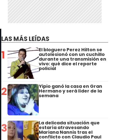
LAS MÁS LEÍDAS
El bloguero Perez Hilton se
1
autolesionó con un cuchillo
durante una transmisión en
vivo: qué dice el reporte
policial
Yipio ganó la casa en Gran
2
Hermano y será líder de la
semana
La delicada situación que
3
estaría atravesando
Mariana Nannis tras el
conflicto con Claudio Paul