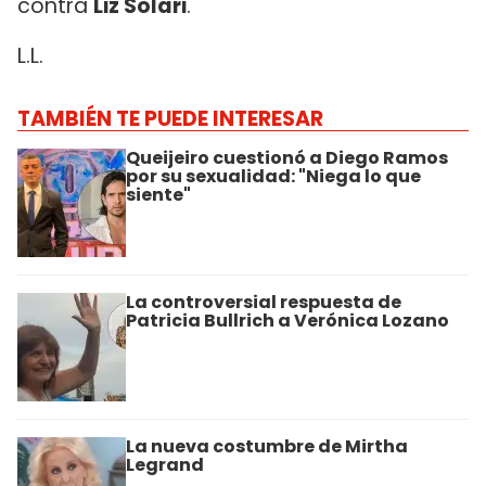
contra
Liz Solari
.
L.L.
TAMBIÉN TE PUEDE INTERESAR
Queijeiro cuestionó a Diego Ramos
por su sexualidad: "Niega lo que
siente"
La controversial respuesta de
Patricia Bullrich a Verónica Lozano
La nueva costumbre de Mirtha
Legrand