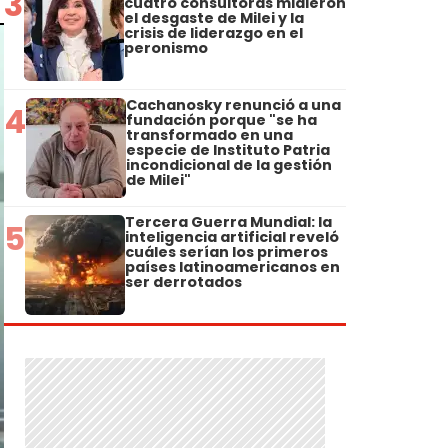
3
cuatro consultoras midieron
el desgaste de Milei y la
crisis de liderazgo en el
peronismo
Cachanosky renunció a una
4
fundación porque "se ha
transformado en una
especie de Instituto Patria
incondicional de la gestión
de Milei"
Tercera Guerra Mundial: la
5
inteligencia artificial reveló
cuáles serían los primeros
países latinoamericanos en
ser derrotados