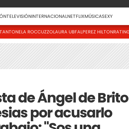
ÓN
TELEVISIÓN
INTERNACIONAL
NETFLIX
MÚSICA
SEXY
T
ANTONELA ROCCUZZO
LAURA UBFAL
PEREZ HILTON
RATIN
sta de Ángel de Brito
sias por acusarlo
trabajo: "Sos una