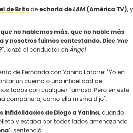
l de Brito
de
echarla de
LAM
(América TV)
, y
e que no hablemos más, que no hable más
ita y nosotros fuimos contestando. Dice ‘me
?
", lanzó el conductor en
Ángel
iento de Fernanda con Yanina Latorre: "Yo en
ontar un cuerno o una infidelidad de
os todos con cualquier famoso. Pero en este
na compañera, como ella misma dijo".
as infidelidades de Diego a Yanina
, cuando
blo Nieto y estaba por todos lados amenazando
ena
", sentenció.