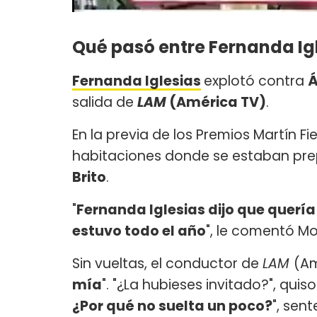
Qué pasó entre Fernanda Igl
Fernanda Iglesias
explotó contra
Á
salida de
LAM
(América TV)
.
En la previa de los Premios Martín Fi
habitaciones donde se estaban pre
Brito
.
"
Fernanda Iglesias dijo que quería
estuvo todo el año
", le comentó Mol
Sin vueltas, el conductor de
LAM
(Am
mía
". "¿La hubieses invitado?", quis
¿Por qué no suelta un poco?
", sen