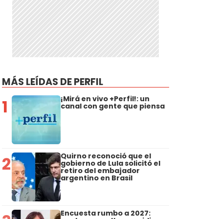
MÁS LEÍDAS DE PERFIL
¡Mirá en vivo +Perfil!: un
1
canal con gente que piensa
Quirno reconoció que el
2
gobierno de Lula solicitó el
retiro del embajador
argentino en Brasil
Encuesta rumbo a 2027: