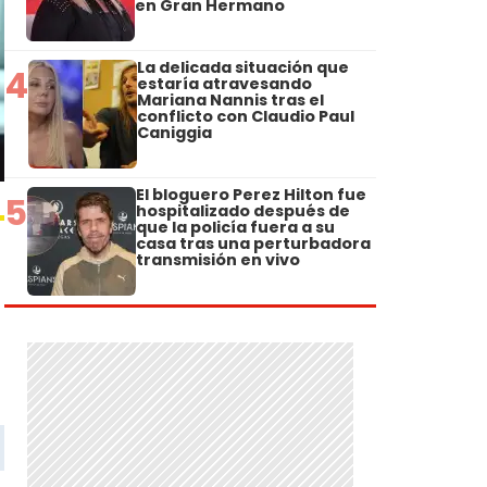
en Gran Hermano
La delicada situación que
4
estaría atravesando
Mariana Nannis tras el
conflicto con Claudio Paul
Caniggia
El bloguero Perez Hilton fue
5
hospitalizado después de
que la policía fuera a su
casa tras una perturbadora
transmisión en vivo