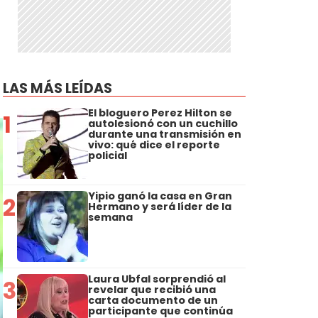
LAS MÁS LEÍDAS
El bloguero Perez Hilton se
1
autolesionó con un cuchillo
durante una transmisión en
vivo: qué dice el reporte
policial
Yipio ganó la casa en Gran
2
Hermano y será líder de la
semana
Laura Ubfal sorprendió al
3
revelar que recibió una
carta documento de un
participante que continúa