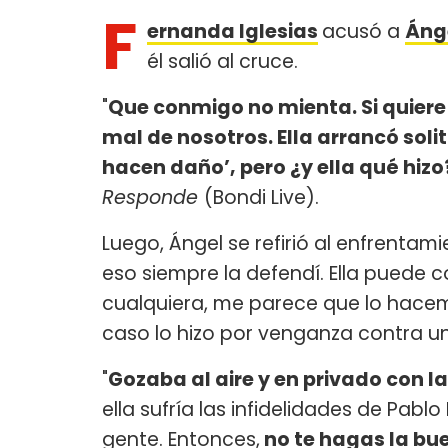
F
ernanda Iglesias
acusó a
Ánge
él salió al cruce.
"
Que conmigo no mienta. Si quier
mal de nosotros. Ella arrancó sol
hacen daño’, pero ¿y ella qué hizo
Responde
(Bondi Live).
Luego, Ángel se refirió al enfrentam
eso siempre la defendí. Ella puede c
cualquiera, me parece que lo hacem
caso lo hizo por venganza contra u
"
Gozaba al aire y en privado con l
ella sufría las infidelidades de Pa
gente. Entonces,
no te hagas la bu