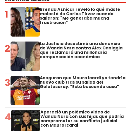
Brenda Asnicar reveló lo qué más le
1
molestó de Carlos Tévez cuando
salieron: "Me generaba mucha
frustración"
La Justicia desestimó una denuncia
2
de Wanda Nara contra Alex Caniggia
que reclamará una millonaria
compensación económica
Aseguran que Mauro Icardi ya tendría
3
nuevo club tras su salida del
Galatasaray: "Está buscando casa"
Apareció un polémico video de
4
Wanda Nara con sus hijas que podría
comprometer su conflicto judicial
con Mauro Icardi