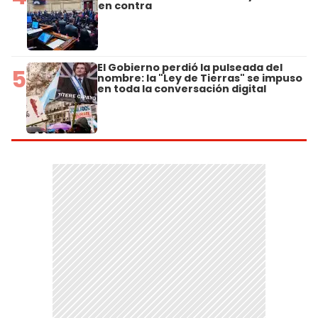
en contra
El Gobierno perdió la pulseada del
5
nombre: la "Ley de Tierras" se impuso
en toda la conversación digital