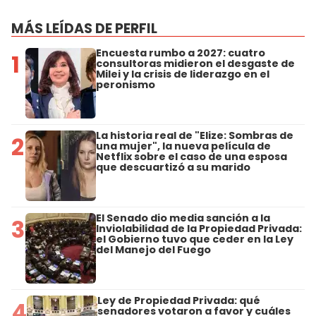
MÁS LEÍDAS DE PERFIL
Encuesta rumbo a 2027: cuatro
1
consultoras midieron el desgaste de
Milei y la crisis de liderazgo en el
peronismo
La historia real de "Elize: Sombras de
2
una mujer", la nueva película de
Netflix sobre el caso de una esposa
que descuartizó a su marido
El Senado dio media sanción a la
3
Inviolabilidad de la Propiedad Privada:
el Gobierno tuvo que ceder en la Ley
del Manejo del Fuego
Ley de Propiedad Privada: qué
4
senadores votaron a favor y cuáles