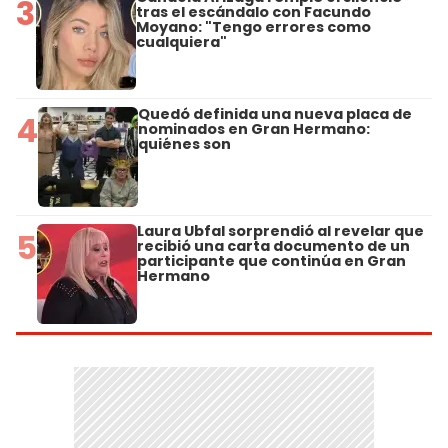
3
tras el escándalo con Facundo
Moyano: "Tengo errores como
cualquiera"
Quedó definida una nueva placa de
4
nominados en Gran Hermano:
quiénes son
Laura Ubfal sorprendió al revelar que
5
recibió una carta documento de un
participante que continúa en Gran
Hermano