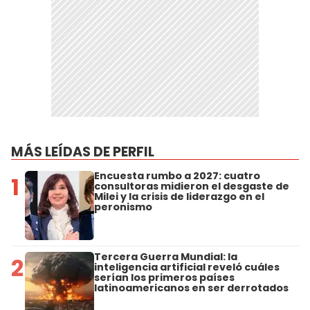
MÁS LEÍDAS DE PERFIL
Encuesta rumbo a 2027: cuatro
1
consultoras midieron el desgaste de
Milei y la crisis de liderazgo en el
peronismo
Tercera Guerra Mundial: la
2
inteligencia artificial reveló cuáles
serían los primeros países
latinoamericanos en ser derrotados