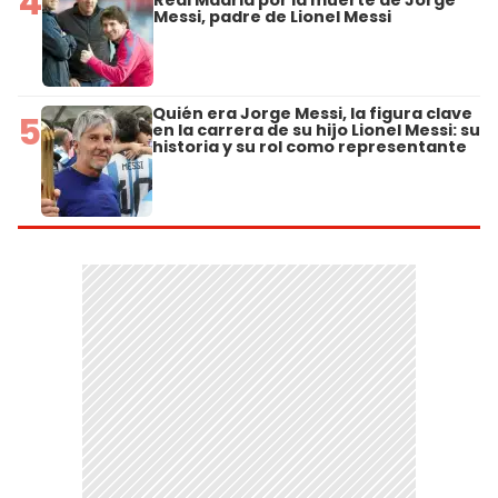
4
Real Madrid por la muerte de Jorge
Messi, padre de Lionel Messi
Quién era Jorge Messi, la figura clave
5
en la carrera de su hijo Lionel Messi: su
historia y su rol como representante