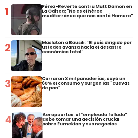
Pérez-Reverte contra Matt Damon en
1
La Odisea: "No es el héroe
mediterráneo que nos contó Homero"
Maslatón a Bausili: "El país dirigido por
2
ustedes avanza hacia el desastre
económico total"
Cerraron 3 mil panaderías, cayó un
3
60% el consumo y surgen las "cuevas
de pan"
Aeropuertos: el "empleado fallado"
4
debe tomar una decisión crucial
sobre Eurnekian y sus negocios