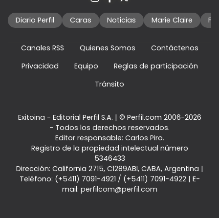
Diario Perfil
Caras
Noticias
Marie Claire
Fo
Canales RSS
Quienes Somos
Contáctenos
Privacidad
Equipo
Reglas de participación
Tránsito
Exitoina - Editorial Perfil S.A.
| © Perfil.com 2006-2026
- Todos los derechos reservados.
Editor responsable: Carlos Piro.
Registro de la propiedad intelectual número
5346433
Dirección:
California 2715
,
C1289ABI
,
CABA, Argentina
|
Teléfono:
(+5411) 7091-4921
/
(+5411) 7091-4922
| E-
mail:
perfilcom@perfil.com