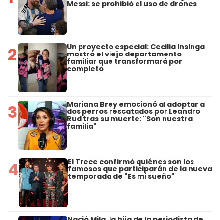
Messi: se prohibió el uso de drones
Un proyecto especial: Cecilia Insinga
2
mostró el viejo departamento
familiar que transformará por
completo
Mariana Brey emocionó al adoptar a
3
dos perros rescatados por Leandro
Rud tras su muerte: "Son nuestra
familia"
El Trece confirmó quiénes son los
4
famosos que participarán de la nueva
temporada de "Es mi sueño"
Nació Mila, la hija de la periodista de