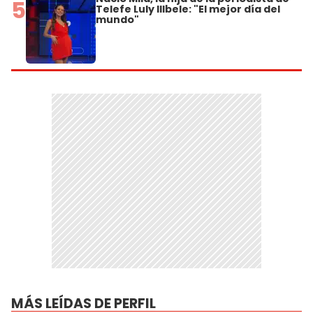
5
Telefe Luly Illbele: "El mejor día del
mundo"
MÁS LEÍDAS DE PERFIL