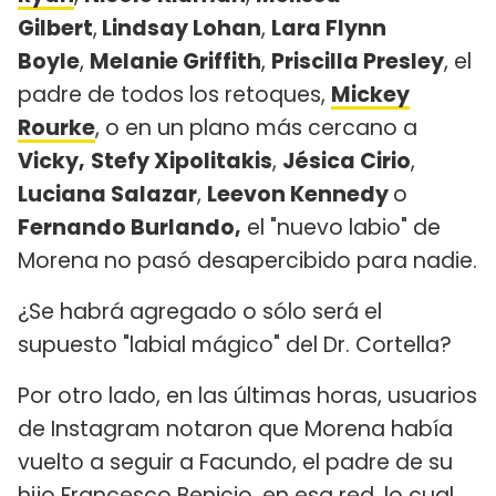
Gilbert
,
Lindsay Lohan
,
Lara Flynn
Boyle
,
Melanie Griffith
,
Priscilla Presley
, el
padre de todos los retoques,
Mickey
Rourke
, o en un plano más cercano a
Vicky,
Stefy Xipolitakis
,
Jésica Cirio
,
Luciana Salazar
,
Leevon Kennedy
o
Fernando Burlando,
el "nuevo labio" de
Morena no pasó desapercibido para nadie.
¿Se habrá agregado o sólo será el
supuesto "labial mágico" del Dr. Cortella?
Por otro lado, en las últimas horas, usuarios
de Instagram notaron que Morena había
vuelto a seguir a Facundo, el padre de su
hijo Francesco Benicio, en esa red, lo cual