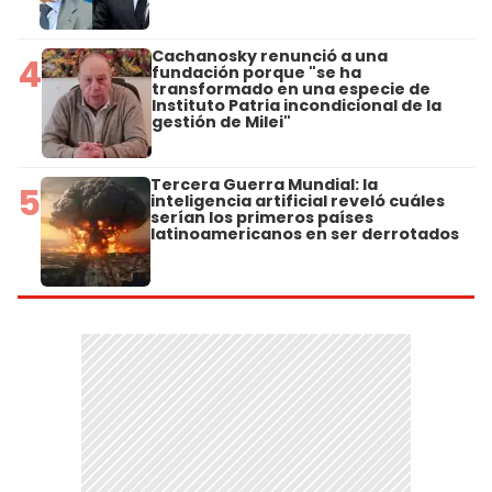
Cachanosky renunció a una
4
fundación porque "se ha
transformado en una especie de
Instituto Patria incondicional de la
gestión de Milei"
Tercera Guerra Mundial: la
5
inteligencia artificial reveló cuáles
serían los primeros países
latinoamericanos en ser derrotados