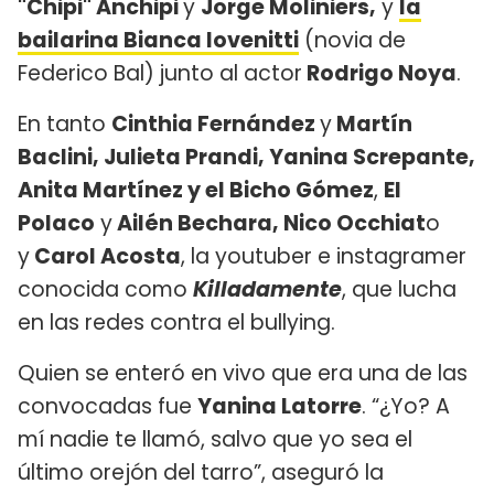
"Chipi" Anchipi
y
Jorge Moliniers,
y
la
bailarina Bianca Iovenitti
(novia de
Federico Bal)
junto al actor
Rodrigo Noya
.
En tanto
Cinthia Fernández
y
Martín
Baclini
, Julieta Prandi, Yanina Screpante,
Anita Martínez y el Bicho Gómez
,
El
Polaco
y
Ailén Bechara,
Nico Occhiat
o
y
Carol Acosta
, la youtuber e instagramer
conocida como
Killadamente
, que lucha
en las redes contra el bullying.
Quien se enteró en vivo que era una de las
convocadas fue
Yanina Latorre
. “¿Yo? A
mí nadie te llamó, salvo que yo sea el
último orejón del tarro”, aseguró la