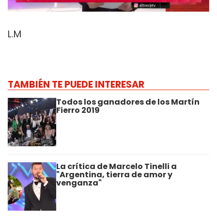
L.M
TAMBIÉN TE PUEDE INTERESAR
Todos los ganadores de los Martín
Fierro 2019
La crítica de Marcelo Tinelli a
"Argentina, tierra de amor y
venganza"