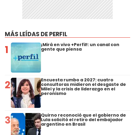
MÁS LEÍDAS DE PERFIL
¡Mirá en vivo +Perfil!: un canal con
1
gente que piensa
Encuesta rumbo a 2027: cuatro
2
consultoras midieron el desgaste de
Milei y la crisis de liderazgo en el
peronismo
Quirno reconoció que el gobierno de
3
Lula solicitó el retiro del embajador
argentino en Brasil