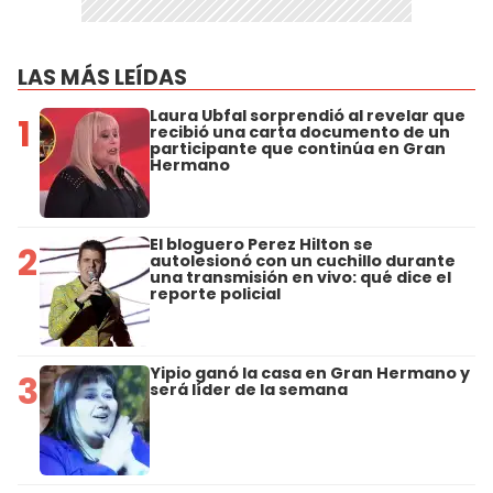
LAS MÁS LEÍDAS
Laura Ubfal sorprendió al revelar que
1
recibió una carta documento de un
participante que continúa en Gran
Hermano
El bloguero Perez Hilton se
2
autolesionó con un cuchillo durante
una transmisión en vivo: qué dice el
reporte policial
Yipio ganó la casa en Gran Hermano y
3
será líder de la semana