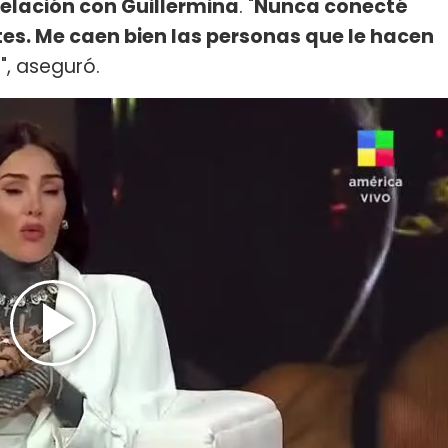
 relación con Guillermina
. "
Nunca conecté
es. Me caen bien las personas que le hacen
l
", aseguró.