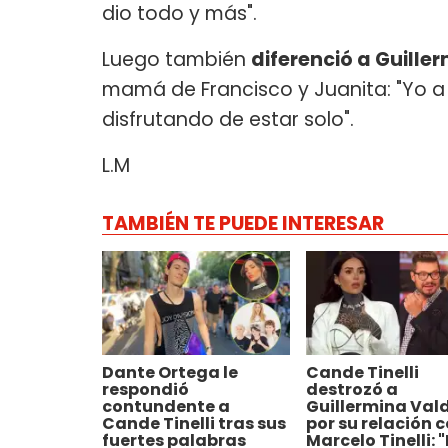
dio todo y más".
Luego también
diferenció a Guille
mamá de Francisco y Juanita: "Yo a P
disfrutando de estar solo".
L.M
TAMBIÉN TE PUEDE INTERESAR
Dante Ortega le
Cande Tinelli
respondió
destrozó a
contundente a
Guillermina Val
Cande Tinelli tras sus
por su relación 
fuertes palabras
Marcelo Tinelli: "