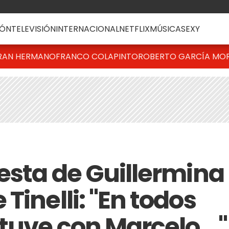
ÓN
TELEVISIÓN
INTERNACIONAL
NETFLIX
MÚSICA
SEXY
RAN HERMANO
FRANCO COLAPINTO
ROBERTO GARCÍA MO
esta de Guillermina
Tinelli: "En todos
tuve con Marcelo..."