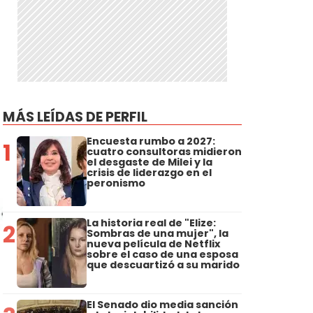
MÁS LEÍDAS DE PERFIL
Encuesta rumbo a 2027:
1
cuatro consultoras midieron
el desgaste de Milei y la
crisis de liderazgo en el
peronismo
La historia real de "Elize:
2
Sombras de una mujer", la
nueva película de Netflix
sobre el caso de una esposa
que descuartizó a su marido
El Senado dio media sanción