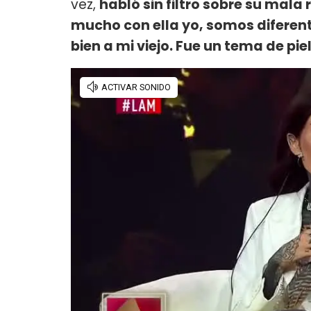
vez,
habló sin filtro sobre su mala
mucho con ella yo, somos diferent
bien a mi viejo. Fue un tema de pie