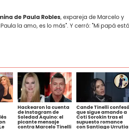
rmina de
Paula Robles
, expareja de Marcelo y
aula la amo, es lo más". Y cerró: "Mi papá est
Hackearon la cuenta
Cande Tinelli confes
de Instagram de
que sigue amando a
dés
Soledad Aquino: el
Coti Sorokin tras el
con
picante mensaje
supuesto romance
Le
contra Marcelo Tinelli
con Santiago Urrutia