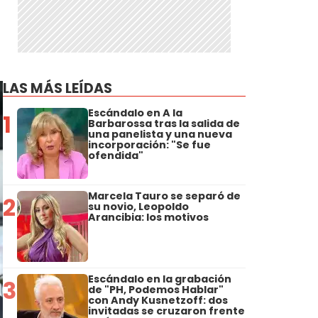
LAS MÁS LEÍDAS
Escándalo en A la
1
Barbarossa tras la salida de
una panelista y una nueva
incorporación: "Se fue
ofendida"
Marcela Tauro se separó de
2
su novio, Leopoldo
Arancibia: los motivos
Escándalo en la grabación
3
de "PH, Podemos Hablar"
con Andy Kusnetzoff: dos
invitadas se cruzaron frente