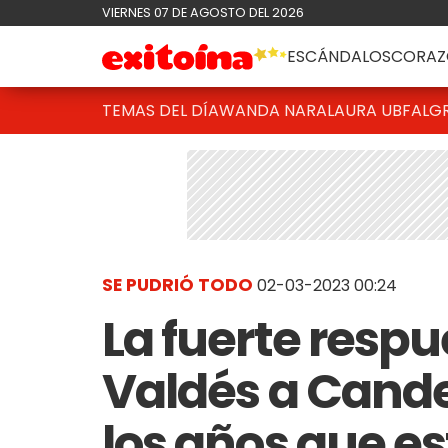
VIERNES 07 DE AGOSTO DEL 2026
ESCÁNDALOS
CORAZ
TEMAS DEL DÍA
WANDA NARA
LAURA UBFAL
G
SE PUDRIÓ TODO
02-03-2023 00:24
La fuerte respu
Valdés a Cande 
los años que es