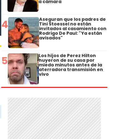
a cámara
Aseguran que los padres de
4
Tini Stoessel no están
invitados al casamiento con
Rodrigo De Paul: "Ya están
avisados"
Los hijos de Perez Hilton
5
huyeron de su casa por
miedo minutos antes de la
aterradora transmisión en
vivo