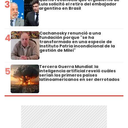
3
Lula solicitó el retiro del embajador
argentino en Brasil
Cachanosky renunció a una
4
fundación porque "se ha
transformado en una especie de
Instituto Patria incondicional de la
gestión de Milei"
Tercera Guerra Mundial: la
5
inteligencia artificial reveló cuáles
serían los primeros países
latinoamericanos en ser derrotados