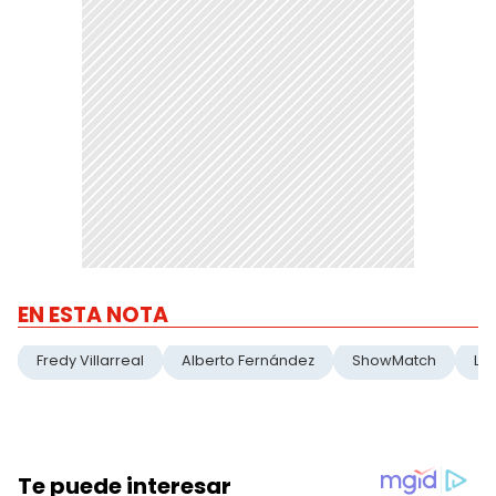
EN ESTA NOTA
Fredy Villarreal
Alberto Fernández
ShowMatch
La