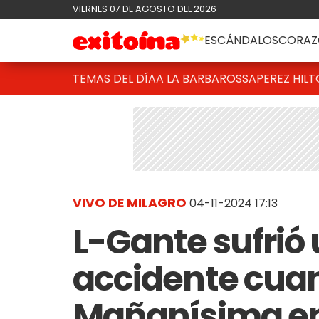
VIERNES 07 DE AGOSTO DEL 2026
ESCÁNDALOS
CORAZ
TEMAS DEL DÍA
A LA BARBAROSSA
PEREZ HIL
VIVO DE MILAGRO
04-11-2024 17:13
L-Gante sufrió 
accidente cua
Mañanísima en 