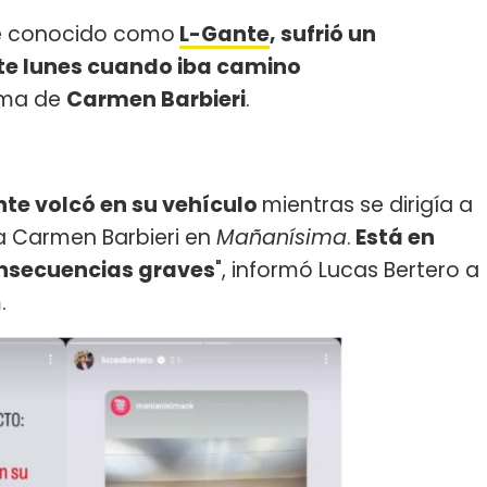
e conocido como
L-Gante
, sufrió un
te lunes cuando iba camino
ama de
Carmen Barbieri
.
te volcó en su vehículo
mientras se dirigía a
r a Carmen Barbieri en
Mañanísima
.
Está en
onsecuencias graves
", informó Lucas Bertero a
.