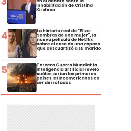
3
en el debate sobre la
inhabilitación de Cristina
Kirchner
La historia real de "Elize:
4
Sombras de una mujer", la
nueva película de Netflix
sobre el caso de una esposa
que descuartizó a su marido
Tercera Guerra Mundial: la
5
inteligencia artificial reveló
cuáles serían los primeros
países latinoamericanos en
ser derrotados