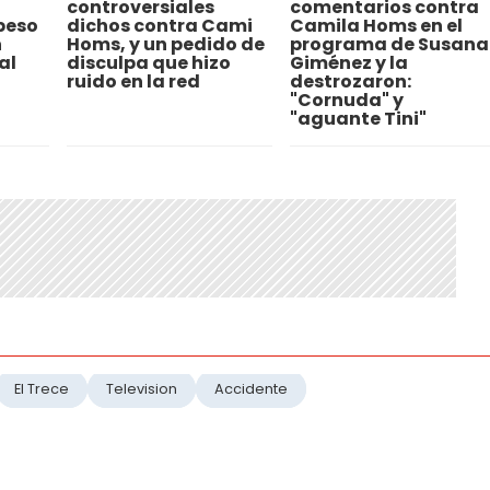
controversiales
comentarios contra
beso
dichos contra Cami
Camila Homs en el
n
Homs, y un pedido de
programa de Susana
al
disculpa que hizo
Giménez y la
ruido en la red
destrozaron:
"Cornuda" y
"aguante Tini"
El Trece
Television
Accidente