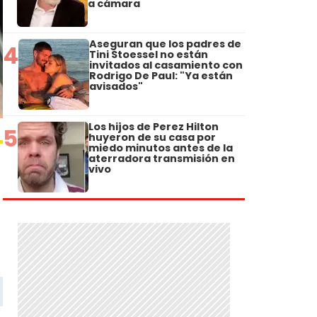
a cámara
Aseguran que los padres de
4
Tini Stoessel no están
invitados al casamiento con
Rodrigo De Paul: "Ya están
avisados"
Los hijos de Perez Hilton
5
huyeron de su casa por
miedo minutos antes de la
aterradora transmisión en
vivo