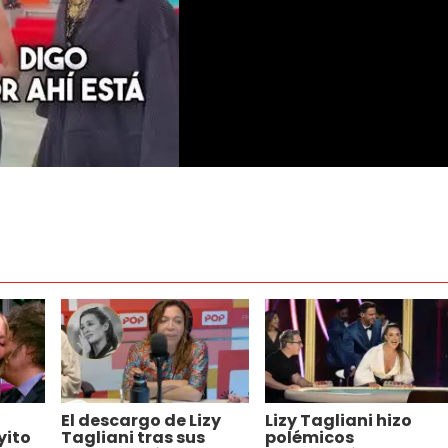
El descargo de Lizy
Lizy Tagliani hizo
yito
Tagliani tras sus
polémicos