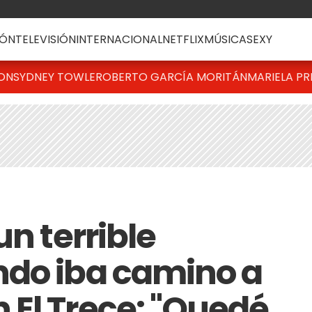
ÓN
TELEVISIÓN
INTERNACIONAL
NETFLIX
MÚSICA
SEXY
TON
SYDNEY TOWLE
ROBERTO GARCÍA MORITÁN
MARIELA PR
un terrible
ndo iba camino a
El Trece: "Quedé