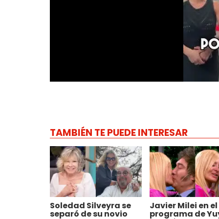
TAMBIÉN TE PUEDE INTERESAR
Soledad Silveyra se
Javier Milei en el
separó de su novio
programa de Yu