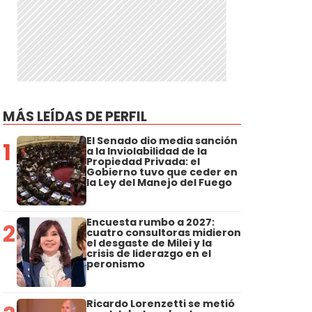
MÁS LEÍDAS DE PERFIL
El Senado dio media sanción
1
a la Inviolabilidad de la
Propiedad Privada: el
Gobierno tuvo que ceder en
la Ley del Manejo del Fuego
Encuesta rumbo a 2027:
2
cuatro consultoras midieron
el desgaste de Milei y la
crisis de liderazgo en el
peronismo
Ricardo Lorenzetti se metió