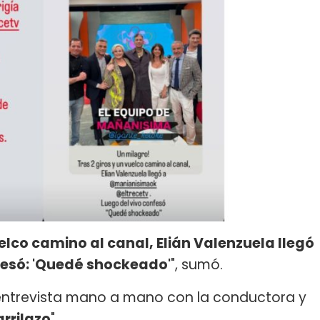
elco camino al canal, Elián Valenzuela llegó
nfesó: 'Quedé shockeado'
", sumó.
 entrevista mano a mano con la conductora y
rrilazo
".