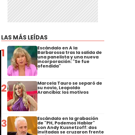
LAS MÁS LEÍDAS
Escándalo en A la
1
Barbarossa tras la salida de
una panelista y una nueva
incorporación: "Se fue
ofendida"
Marcela Tauro se separó de
2
su novio, Leopoldo
Arancibia: los motivos
Escándalo en la grabación
3
de "PH, Podemos Hablar"
con Andy Kusnetzoff: dos
invitadas se cruzaron frente