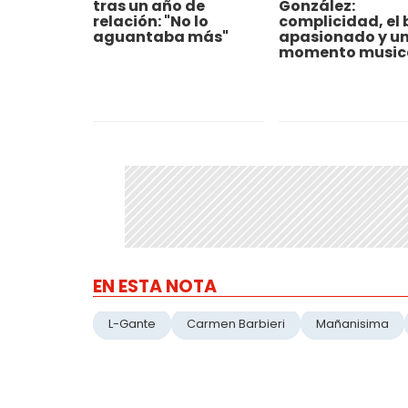
tras un año de
González:
relación: "No lo
complicidad, el 
aguantaba más"
apasionado y u
momento music
EN ESTA NOTA
L-Gante
Carmen Barbieri
Mañanisima