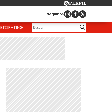
Seguinos
IETO
RATING