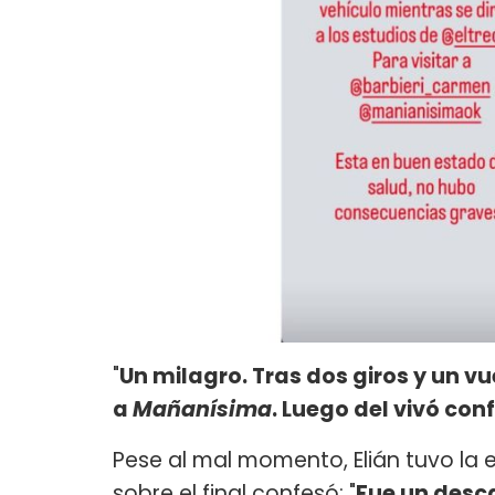
"
Un milagro. Tras dos giros y un vu
a
Mañanísima
. Luego del vivó co
Pese al mal momento, Elián tuvo la
sobre el final confesó: "
Fue un desca