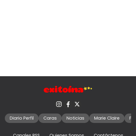
Diario Perfil
Caras
Noticias
Marie Claire
Fo
Canales RSS
Quienes Somos
Contáctenos