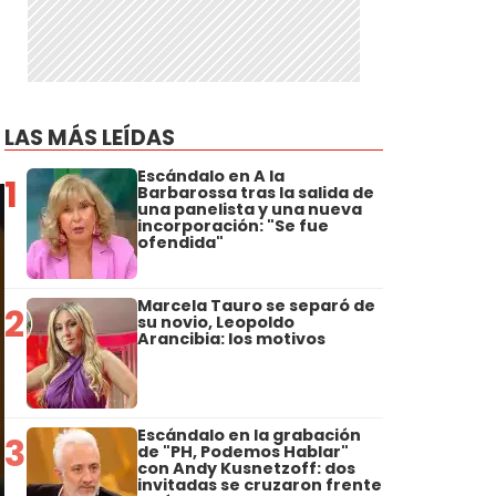
LAS MÁS LEÍDAS
Escándalo en A la
1
Barbarossa tras la salida de
una panelista y una nueva
incorporación: "Se fue
ofendida"
Marcela Tauro se separó de
2
su novio, Leopoldo
Arancibia: los motivos
Escándalo en la grabación
3
de "PH, Podemos Hablar"
con Andy Kusnetzoff: dos
invitadas se cruzaron frente