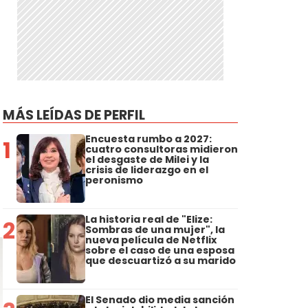
MÁS LEÍDAS DE PERFIL
Encuesta rumbo a 2027:
1
cuatro consultoras midieron
el desgaste de Milei y la
crisis de liderazgo en el
peronismo
La historia real de "Elize:
2
Sombras de una mujer", la
nueva película de Netflix
sobre el caso de una esposa
que descuartizó a su marido
El Senado dio media sanción