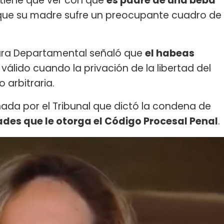
tiene que ver con que
es padre de una beba
que su madre sufre un preocupante cuadro de
ara Departamental señaló que
el habeas
válido cuando la privación de la libertad del
 arbitraria.
nada por el Tribunal que dictó la condena de
tades que le otorga el Código Procesal Penal
.