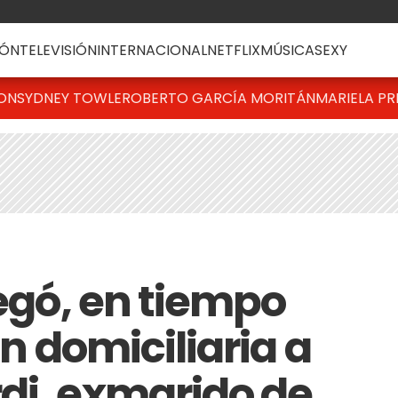
ÓN
TELEVISIÓN
INTERNACIONAL
NETFLIX
MÚSICA
SEXY
TON
SYDNEY TOWLE
ROBERTO GARCÍA MORITÁN
MARIELA PR
negó, en tiempo
ón domiciliaria a
di, exmarido de