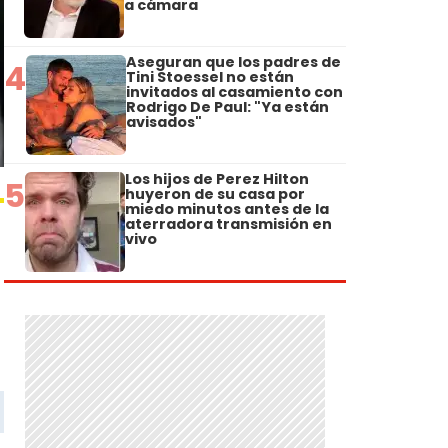
a cámara
Aseguran que los padres de
4
Tini Stoessel no están
invitados al casamiento con
Rodrigo De Paul: "Ya están
avisados"
Los hijos de Perez Hilton
5
huyeron de su casa por
miedo minutos antes de la
aterradora transmisión en
vivo