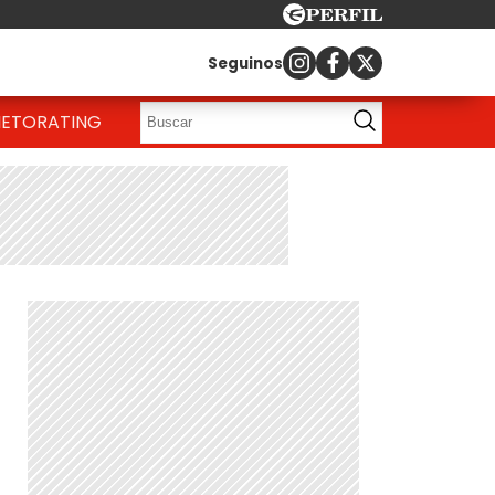
Seguinos
IETO
RATING