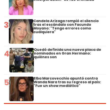
Candela Arizaga rompió el silencio
3
tras el escándalo con Facundo
Moyano: "Tengo errores como
cualquiera"
Quedó definida una nueva placa de
4
nominados en Gran Hermano:
quiénes son
Elba Marcovecchio apuntó contra
5
Wanda Nara tras su regreso al país:
"Fue un show mediático"