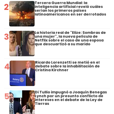
Tercera Guerra Mundial: la
2
inteligencia artificial reveló cuáles
serían los primeros países
latinoamericanos en ser derrotados
La historia real de "Elize: Sombras de
3
una mujer", la nueva película de
Netflix sobre el caso de una esposa
que descuartizó a su marido
Ricardo Lorenzetti se metió en el
4
debate sobre la inhabilitación de
Cristina Kirchner
Di Tullio impugnó a Joaquín Benegas
5
Lynch por un presunto conflicto de
intereses en el debate de la Ley de
Tierras