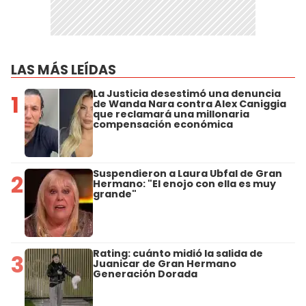
LAS MÁS LEÍDAS
La Justicia desestimó una denuncia
1
de Wanda Nara contra Alex Caniggia
que reclamará una millonaria
compensación económica
Suspendieron a Laura Ubfal de Gran
2
Hermano: "El enojo con ella es muy
grande"
Rating: cuánto midió la salida de
3
Juanicar de Gran Hermano
Generación Dorada