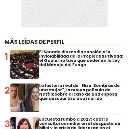
MÁS LEÍDAS DE PERFIL
El Senado dio media sanción a la
1
Inviolabilidad de la Propiedad Privada:
el Gobierno tuvo que ceder en la Ley
del Manejo del Fuego
La historia real de "Elize: Sombras de
2
una mujer", la nueva película de
Netflix sobre el caso de una esposa
que descuartizó a su marido
Encuesta rumbo a 2027: cuatro
3
consultoras midieron el desgaste de
Milei y la crisis de liderazgo en el