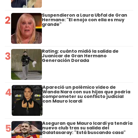
Suspendieron a Laura Ubfal de Gran
2
Hermano: "El enojo con ella es muy
grande"
Rating: cuánto midió la salida de
3
Juanicar de Gran Hermano
Generación Dorada
Apareció un polémico video de
4
Wanda Nara con sus hijas que podría
comprometer su conflicto judicial
con Mauro Icardi
Aseguran que Mauro Icardi ya tendría
5
nuevo club tras su salida del
Galatasaray: "Está buscando casa"