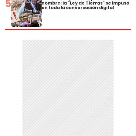
5
nombre: la "Ley de Tierras" se impuso
en toda la conversación digital