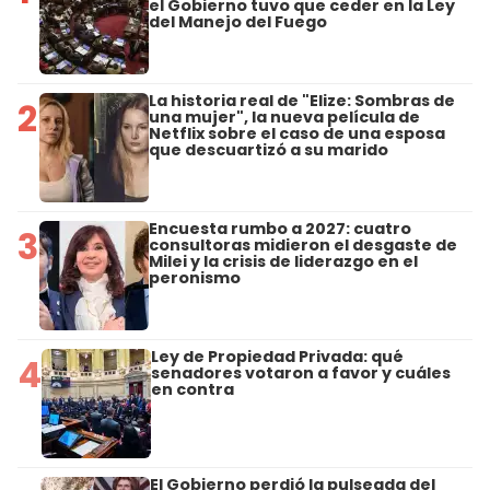
el Gobierno tuvo que ceder en la Ley
del Manejo del Fuego
La historia real de "Elize: Sombras de
2
una mujer", la nueva película de
Netflix sobre el caso de una esposa
que descuartizó a su marido
Encuesta rumbo a 2027: cuatro
3
consultoras midieron el desgaste de
Milei y la crisis de liderazgo en el
peronismo
Ley de Propiedad Privada: qué
4
senadores votaron a favor y cuáles
en contra
El Gobierno perdió la pulseada del