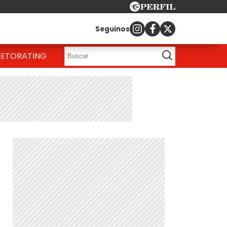
Seguinos
IETO
RATING