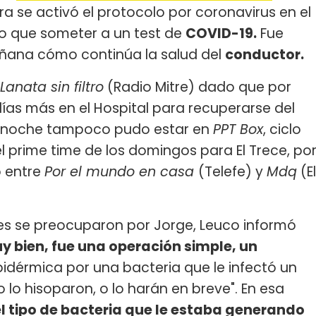
ra se activó el protocolo por coronavirus en el
uvo que someter a un test de
COVID-19.
Fue
ñana cómo continúa la salud del
conductor.
Lanata sin filtro
(Radio Mitre) dado que por
ías más en el Hospital para recuperarse del
la noche tampoco pudo estar en
PPT Box
, ciclo
 prime time de los domingos para El Trece, po
ó entre
Por el mundo en casa
(Telefe) y
Mdq
(El
nes se preocuparon por Jorge, Leuco informó
y bien, fue una operación simple, un
epidérmica por una bacteria que le infectó un
o lo hisoparon, o lo harán en breve". En esa
l tipo de bacteria que le estaba generando