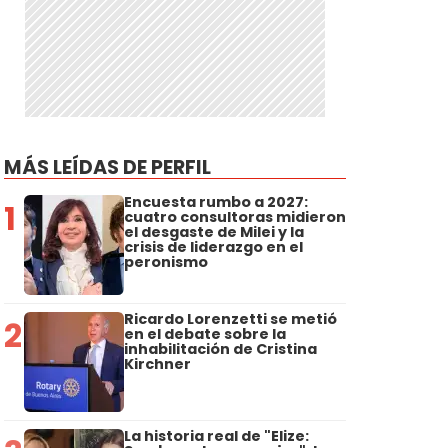
MÁS LEÍDAS DE PERFIL
Encuesta rumbo a 2027:
1
r
cuatro consultoras midieron
el desgaste de Milei y la
crisis de liderazgo en el
peronismo
Ricardo Lorenzetti se metió
2
en el debate sobre la
inhabilitación de Cristina
Kirchner
La historia real de "Elize: