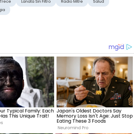
 Trece
Lanata Sin Filtro
Radio Mitre
Salud
gia