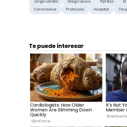
Jorge Lanata
Diego Leuco
Ppt Box
El
Coronavirus
Protocolo
Hospital
Ciru