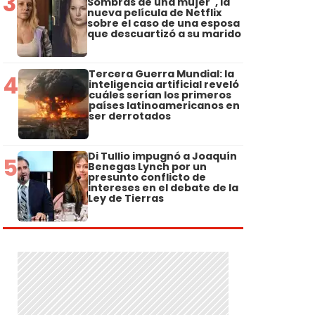
3
Sombras de una mujer", la
nueva película de Netflix
sobre el caso de una esposa
que descuartizó a su marido
Tercera Guerra Mundial: la
4
inteligencia artificial reveló
cuáles serían los primeros
países latinoamericanos en
ser derrotados
Di Tullio impugnó a Joaquín
5
Benegas Lynch por un
presunto conflicto de
intereses en el debate de la
Ley de Tierras