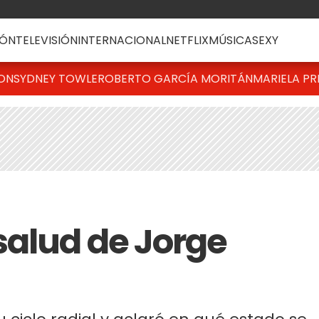
ÓN
TELEVISIÓN
INTERNACIONAL
NETFLIX
MÚSICA
SEXY
TON
SYDNEY TOWLE
ROBERTO GARCÍA MORITÁN
MARIELA PR
salud de Jorge