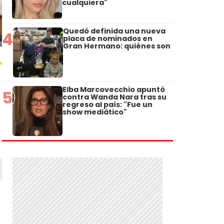
cualquiera"
Quedó definida una nueva
4
placa de nominados en
Gran Hermano: quiénes son
Elba Marcovecchio apuntó
5
contra Wanda Nara tras su
regreso al país: "Fue un
show mediático"