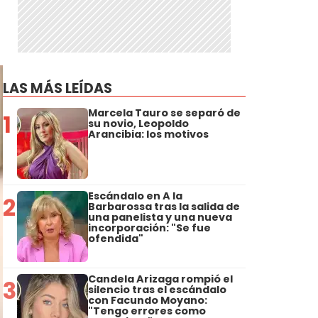
LAS MÁS LEÍDAS
Marcela Tauro se separó de
1
su novio, Leopoldo
Arancibia: los motivos
Escándalo en A la
2
Barbarossa tras la salida de
una panelista y una nueva
incorporación: "Se fue
ofendida"
Candela Arizaga rompió el
3
silencio tras el escándalo
con Facundo Moyano:
"Tengo errores como