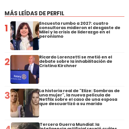
MÁS LEÍDAS DE PERFIL
Encuesta rumbo a 2027: cuatro
1
consultoras midieron el desgaste de
Milei y la crisis de liderazgo en el
peronismo
Ricardo Lorenzetti se metió en el
2
debate sobre la inhabilitación de
Cristina Kirchner
La historia real de "Elize: Sombras de
3
una mujer", la nueva película de
Netflix sobre el caso de una esposa
que descuartizó a su marido
Tercera Guerra Mundial: la
inteligencia artificial reveló cuáles