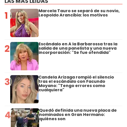
LAS MÁS LEÍDAS
Marcela Tauro se separó de su novio,
1
Leopoldo Arancibia: los motivos
Escándalo en A la Barbarossa tras la
2
salida de una panelista y una nueva
incorporación: "Se fue ofendida"
Candela Arizaga rompió el silencio
3
tras el escándalo con Facundo
Moyano: "Tengo errores como
cualquiera"
Quedó definida una nueva placa de
4
nominados en Gran Hermano:
quiénes son