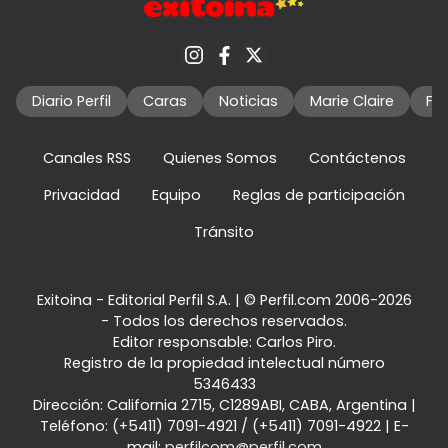
Diario Perfil
Caras
Noticias
Marie Claire
Fo
Canales RSS
Quienes Somos
Contáctenos
Privacidad
Equipo
Reglas de participación
Tránsito
Exitoina - Editorial Perfil S.A.
| © Perfil.com 2006-2026
- Todos los derechos reservados.
Editor responsable: Carlos Piro.
Registro de la propiedad intelectual número
5346433
Dirección:
California 2715
,
C1289ABI
,
CABA, Argentina
|
Teléfono:
(+5411) 7091-4921
/
(+5411) 7091-4922
| E-
mail:
perfilcom@perfil.com