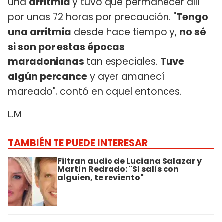
una
arritmia
y tuvo que permanecer allí
por unas 72 horas por precaución. "
Tengo
una arritmia
desde hace tiempo y,
no sé
si son por estas épocas
maradonianas
tan especiales.
Tuve
algún percance
y ayer amanecí
mareado", contó en aquel entonces.
L.M
TAMBIÉN TE PUEDE INTERESAR
Filtran audio de Luciana Salazar y
Martín Redrado: "Si salís con
alguien, te reviento"