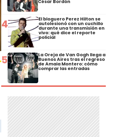
César Bordón
El bloguero Perez Hilton se
4
autolesionó con un cuchillo
durante una transmisión en
vivo: qué dice el reporte
policial
La Oreja de Van Gogh llega a
5
Buenos Aires tras el regreso
de Amaia Montero: cómo
comprar las entradas