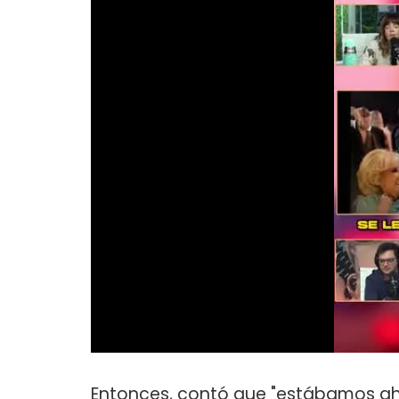
Entonces, contó que "estábamos ahí