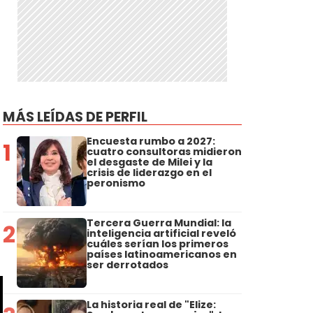
MÁS LEÍDAS DE PERFIL
Encuesta rumbo a 2027:
1
cuatro consultoras midieron
el desgaste de Milei y la
crisis de liderazgo en el
peronismo
Tercera Guerra Mundial: la
2
inteligencia artificial reveló
cuáles serían los primeros
países latinoamericanos en
ser derrotados
La historia real de "Elize: