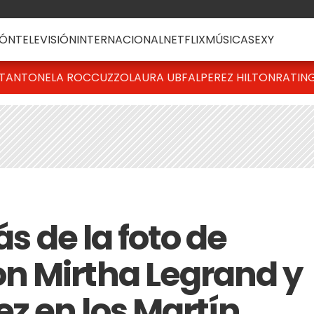
ÓN
TELEVISIÓN
INTERNACIONAL
NETFLIX
MÚSICA
SEXY
T
ANTONELA ROCCUZZO
LAURA UBFAL
PEREZ HILTON
RATIN
ás de la foto de
n Mirtha Legrand y
 en los Martín