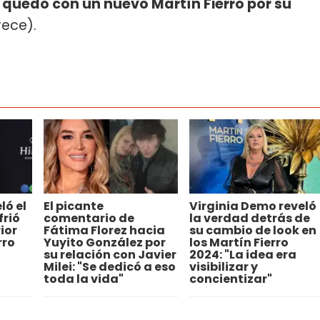
 quedó con un nuevo Martín Fierro por su
Trece).
ló el
El picante
Virginia Demo reveló
frió
comentario de
la verdad detrás de
ior
Fátima Florez hacia
su cambio de look en
rro
Yuyito González por
los Martín Fierro
su relación con Javier
2024: "La idea era
Milei: "Se dedicó a eso
visibilizar y
toda la vida"
concientizar"