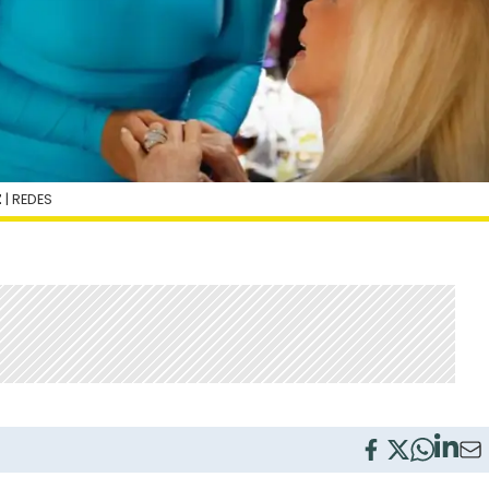
Z
| REDES