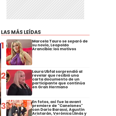
LAS MÁS LEÍDAS
Marcela Tauro se separó de
1
su novio, Leopoldo
Arancibia: los motivos
Laura Ubfal sorprendió al
2
revelar que recibió una
carta documento de un
participante que continúa
en Gran Hermano
En fotos, así fue la avant
3
premiere de "Canelones"
con Darío Barassi, Agustín
Aristarán, Verónica Llinás y