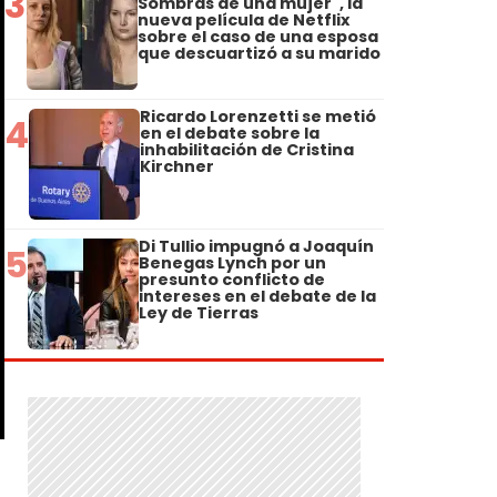
3
Sombras de una mujer", la
nueva película de Netflix
sobre el caso de una esposa
que descuartizó a su marido
Ricardo Lorenzetti se metió
4
en el debate sobre la
inhabilitación de Cristina
Kirchner
Di Tullio impugnó a Joaquín
5
Benegas Lynch por un
presunto conflicto de
intereses en el debate de la
Ley de Tierras