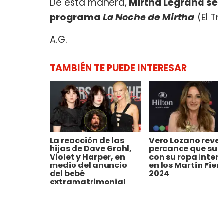
De esta manera,
Mirtha Legrand se
programa
La Noche de Mirtha
(El 
A.G.
TAMBIÉN TE PUEDE INTERESAR
La reacción de las
Vero Lozano reve
hijas de Dave Grohl,
percance que su
Violet y Harper, en
con su ropa inter
medio del anuncio
en los Martín Fie
del bebé
2024
extramatrimonial