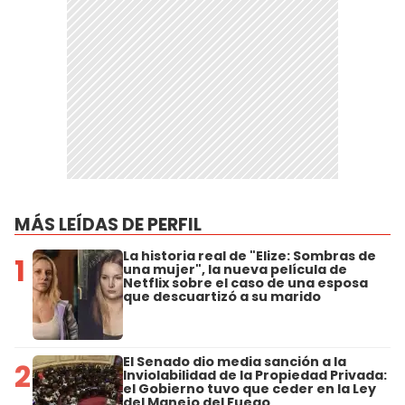
MÁS LEÍDAS DE PERFIL
La historia real de "Elize: Sombras de
1
una mujer", la nueva película de
Netflix sobre el caso de una esposa
que descuartizó a su marido
El Senado dio media sanción a la
2
Inviolabilidad de la Propiedad Privada:
el Gobierno tuvo que ceder en la Ley
del Manejo del Fuego