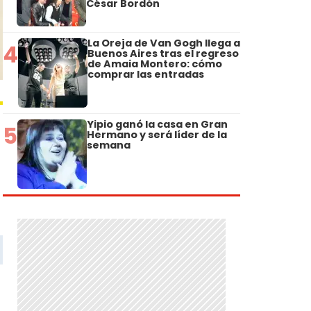
César Bordón
La Oreja de Van Gogh llega a
4
Buenos Aires tras el regreso
de Amaia Montero: cómo
comprar las entradas
Yipio ganó la casa en Gran
5
Hermano y será líder de la
semana