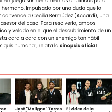
r en juego sus herramientas analíticas para
su hermano. Impulsado por una duda que lo
viot convence a Cecilia Bermúdez (Accardi), una
asesor del caso. Para resolverlo, ambos
ico y velado en el que el descubrimiento de un
lista cara a cara con un enemigo tan hábil
siquis humana”, relata la
sinopsis oficial
.
fron
José "Maligno" Torres
El video de la