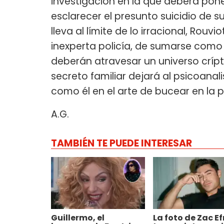
investigación en la que deberá pone
esclarecer el presunto suicidio de 
lleva al límite de lo irracional, Rou
inexperta policía, de sumarse como 
deberán atravesar un universo crípt
secreto familiar dejará al psicoana
como él en el arte de bucear en la p
A.G.
TAMBIÉN TE PUEDE INTERESAR
Guillermo, el
La foto de Zac E