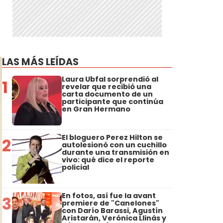
LAS MÁS LEÍDAS
Laura Ubfal sorprendió al
1
revelar que recibió una
carta documento de un
participante que continúa
en Gran Hermano
El bloguero Perez Hilton se
2
autolesionó con un cuchillo
durante una transmisión en
vivo: qué dice el reporte
policial
En fotos, así fue la avant
3
premiere de "Canelones"
con Darío Barassi, Agustín
Aristarán, Verónica Llinás y