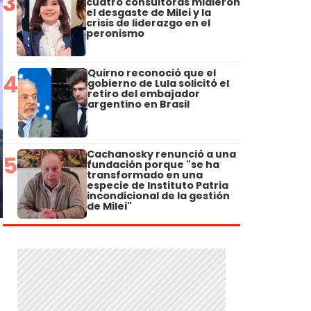
3
cuatro consultoras midieron
el desgaste de Milei y la
crisis de liderazgo en el
peronismo
Quirno reconoció que el
4
gobierno de Lula solicitó el
retiro del embajador
argentino en Brasil
Cachanosky renunció a una
5
fundación porque "se ha
transformado en una
especie de Instituto Patria
incondicional de la gestión
de Milei"