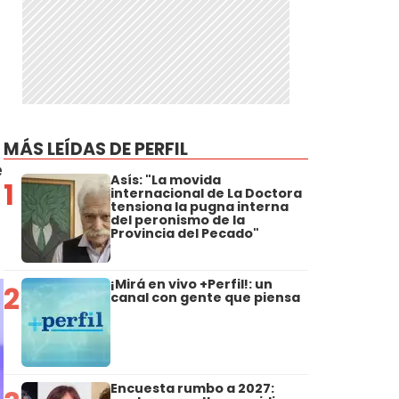
MÁS LEÍDAS DE PERFIL
e
Asís: "La movida
1
internacional de La Doctora
tensiona la pugna interna
del peronismo de la
Provincia del Pecado"
¡Mirá en vivo +Perfil!: un
2
canal con gente que piensa
Encuesta rumbo a 2027: