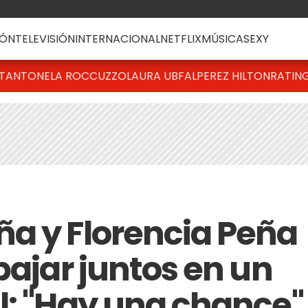
ÓN
TELEVISIÓN
INTERNACIONAL
NETFLIX
MÚSICA
SEXY
T
ANTONELA ROCCUZZO
LAURA UBFAL
PEREZ HILTON
RATIN
a y Florencia Peña
bajar juntos en un
l: "Hay una chance"