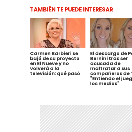
TAMBIÉN TE PUEDE INTERESAR
Carmen Barbieri se
El descargo de P
bajó de su proyecto
Bernini tras ser
en El Nueve y no
acusada de
volverá a la
maltratar a sus
televisión: qué pasó
compañeros de 
"Entiendo el jue
los medios"