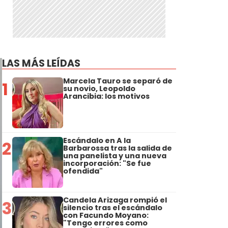
LAS MÁS LEÍDAS
Marcela Tauro se separó de
1
su novio, Leopoldo
Arancibia: los motivos
Escándalo en A la
2
Barbarossa tras la salida de
una panelista y una nueva
incorporación: "Se fue
ofendida"
Candela Arizaga rompió el
3
silencio tras el escándalo
con Facundo Moyano:
"Tengo errores como