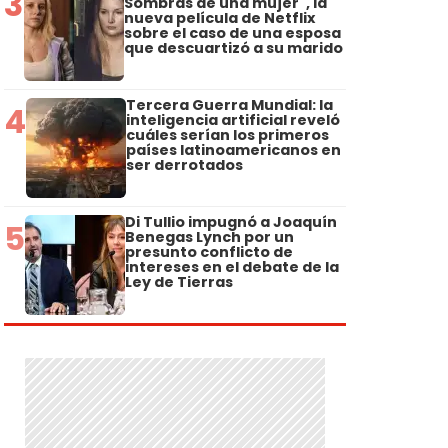
3
Sombras de una mujer", la
nueva película de Netflix
sobre el caso de una esposa
que descuartizó a su marido
Tercera Guerra Mundial: la
4
inteligencia artificial reveló
cuáles serían los primeros
países latinoamericanos en
ser derrotados
Di Tullio impugnó a Joaquín
5
Benegas Lynch por un
presunto conflicto de
intereses en el debate de la
Ley de Tierras