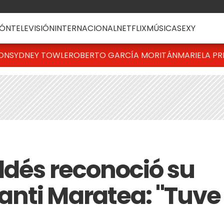
ÓN
TELEVISIÓN
INTERNACIONAL
NETFLIX
MÚSICA
SEXY
TON
SYDNEY TOWLE
ROBERTO GARCÍA MORITÁN
MARIELA PR
ldés reconoció su
nti Maratea: "Tuve