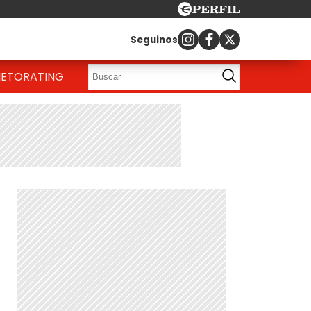
Seguinos
IETO
RATING