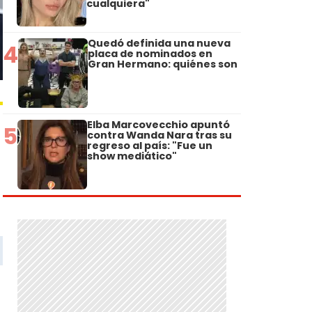
cualquiera"
Quedó definida una nueva
4
placa de nominados en
Gran Hermano: quiénes son
Elba Marcovecchio apuntó
5
contra Wanda Nara tras su
regreso al país: "Fue un
show mediático"