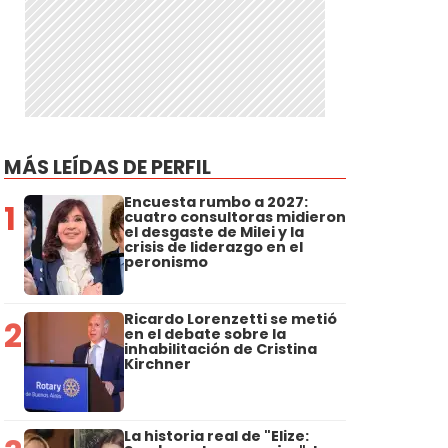
MÁS LEÍDAS DE PERFIL
Encuesta rumbo a 2027:
1
cuatro consultoras midieron
el desgaste de Milei y la
crisis de liderazgo en el
peronismo
Ricardo Lorenzetti se metió
2
en el debate sobre la
inhabilitación de Cristina
Kirchner
La historia real de "Elize: