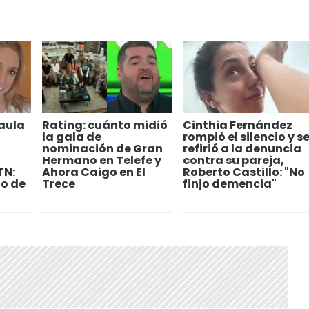
aula
Rating: cuánto midió
Cinthia Fernández
la gala de
rompió el silencio y s
nominación de Gran
refirió a la denuncia
Hermano en Telefe y
contra su pareja,
TN:
Ahora Caigo en El
Roberto Castillo: "No
go de
Trece
finjo demencia"