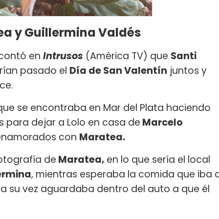
ea y Guillermina Valdés
contó en
Intrusos
(América TV) que
Santi
rían pasado el
Día de San Valentín
juntos y
nce.
, que se encontraba en Mar del Plata haciendo
s para dejar a Lolo en casa de
Marcelo
s enamorados con
Maratea.
otografía de
Maratea,
en lo que sería el local
ermina
, mientras esperaba la comida que iba 
n a su vez aguardaba dentro del auto a que él