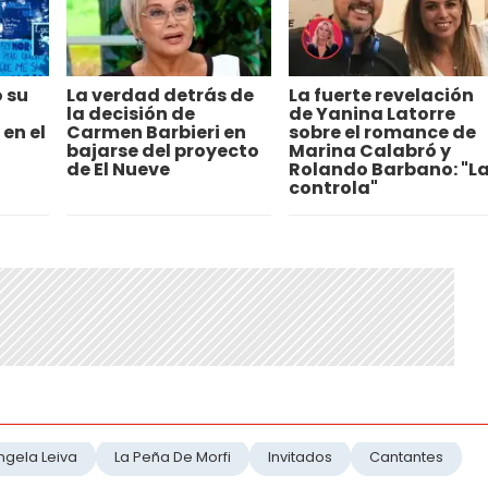
 su
La verdad detrás de
La fuerte revelación
la decisión de
de Yanina Latorre
en el
Carmen Barbieri en
sobre el romance de
bajarse del proyecto
Marina Calabró y
de El Nueve
Rolando Barbano: "L
controla"
ngela Leiva
La Peña De Morfi
Invitados
Cantantes