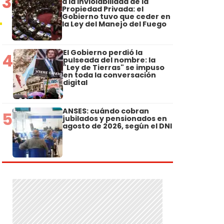
3
a la Inviolabilidad de la
Propiedad Privada: el
Gobierno tuvo que ceder en
la Ley del Manejo del Fuego
El Gobierno perdió la
4
pulseada del nombre: la
"Ley de Tierras" se impuso
en toda la conversación
digital
ANSES: cuándo cobran
5
jubilados y pensionados en
agosto de 2026, según el DNI
a