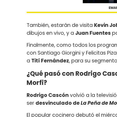
EMAN
También, estarán de visita
Kevin Jo
dibujos en vivo, y a
Juan Fuentes
pa
Finalmente, como todos los progra
con Santiago Giorgini y Felicitas Pi
a
Tití Fernández
, para su segmento
¿Qué pasó con Rodrigo Casc
Morfi?
Rodrigo Cascón
volvió a la televi
ser
desvinculado de
La Peña de Mo
El popular cocinero debutó el miérco