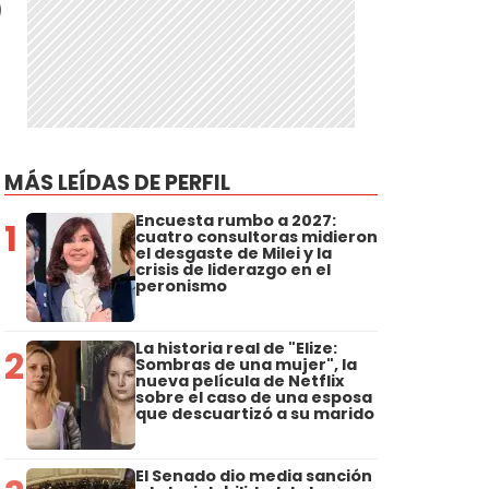
)
MÁS LEÍDAS DE PERFIL
Encuesta rumbo a 2027:
1
cuatro consultoras midieron
el desgaste de Milei y la
crisis de liderazgo en el
peronismo
La historia real de "Elize:
2
Sombras de una mujer", la
nueva película de Netflix
sobre el caso de una esposa
que descuartizó a su marido
El Senado dio media sanción