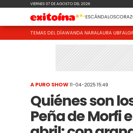
VIERNES 07 DE AGOSTO DEL 2026
ESCÁNDALOS
CORAZ
TEMAS DEL DÍA
WANDA NARA
LAURA UBFAL
G
A PURO SHOW
11-04-2025 15:49
Quiénes son los
Peña de Morfi e
abril: con gran