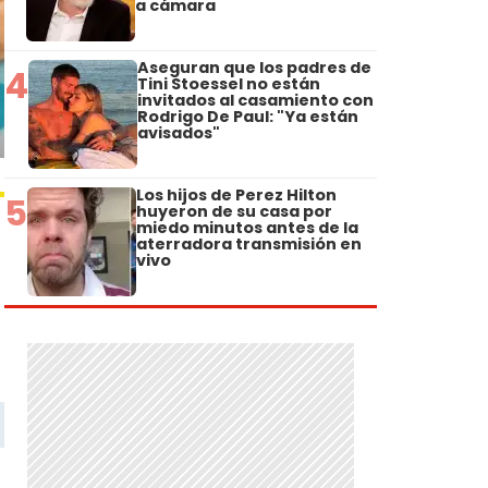
a cámara
Aseguran que los padres de
4
Tini Stoessel no están
invitados al casamiento con
Rodrigo De Paul: "Ya están
avisados"
Los hijos de Perez Hilton
5
huyeron de su casa por
miedo minutos antes de la
aterradora transmisión en
vivo