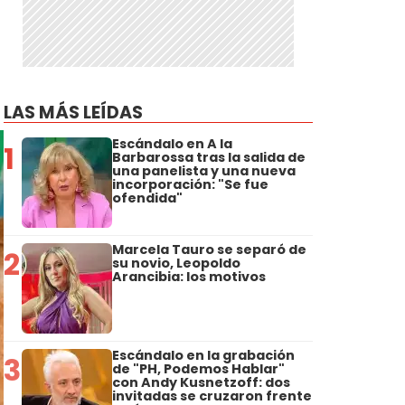
LAS MÁS LEÍDAS
Escándalo en A la
1
Barbarossa tras la salida de
una panelista y una nueva
incorporación: "Se fue
ofendida"
Marcela Tauro se separó de
2
su novio, Leopoldo
Arancibia: los motivos
Escándalo en la grabación
3
de "PH, Podemos Hablar"
con Andy Kusnetzoff: dos
invitadas se cruzaron frente