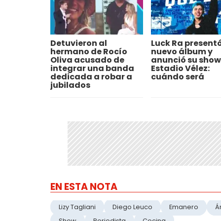
Detuvieron al
Luck Ra presentó
hermano de Rocío
nuevo álbum y
Oliva acusado de
anunció su show 
integrar una banda
Estadio Vélez:
dedicada a robar a
cuándo será
jubilados
EN ESTA NOTA
Lizy Tagliani
Diego Leuco
Emanero
Á
Show
Periodista
Cocina