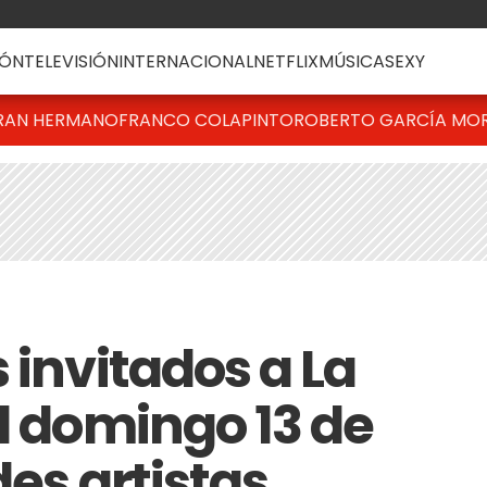
ÓN
TELEVISIÓN
INTERNACIONAL
NETFLIX
MÚSICA
SEXY
RAN HERMANO
FRANCO COLAPINTO
ROBERTO GARCÍA MO
 invitados a La
l domingo 13 de
des artistas