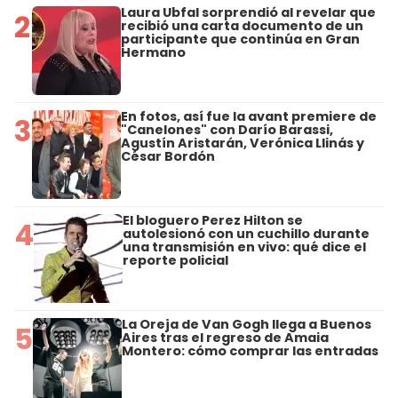
Laura Ubfal sorprendió al revelar que
2
recibió una carta documento de un
participante que continúa en Gran
Hermano
En fotos, así fue la avant premiere de
3
"Canelones" con Darío Barassi,
Agustín Aristarán, Verónica Llinás y
César Bordón
El bloguero Perez Hilton se
4
autolesionó con un cuchillo durante
una transmisión en vivo: qué dice el
reporte policial
La Oreja de Van Gogh llega a Buenos
5
Aires tras el regreso de Amaia
Montero: cómo comprar las entradas