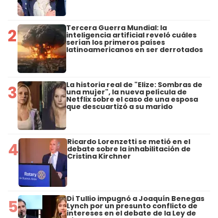
Tercera Guerra Mundial: la
2
inteligencia artificial reveló cuáles
serían los primeros países
latinoamericanos en ser derrotados
La historia real de "Elize: Sombras de
3
una mujer", la nueva película de
Netflix sobre el caso de una esposa
que descuartizó a su marido
Ricardo Lorenzetti se metió en el
4
debate sobre la inhabilitación de
Cristina Kirchner
Di Tullio impugnó a Joaquín Benegas
5
Lynch por un presunto conflicto de
intereses en el debate de la Ley de