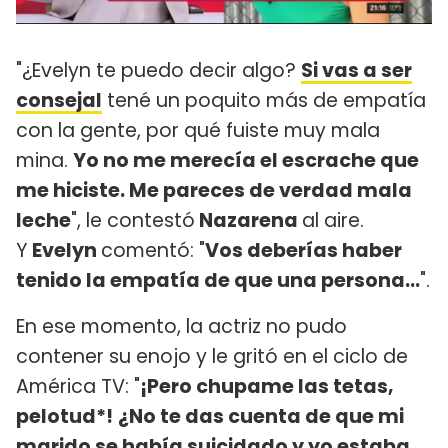
"¿Evelyn te puedo decir algo?
Si vas a ser
consejal
tené un poquito más de empatía
con la gente, por qué fuiste muy mala
mina.
Yo no me merecía el escrache que
me hiciste. Me pareces de verdad mala
leche
", le contestó
Nazarena
al aire.
Y
Evelyn
comentó: "
Vos deberías haber
tenido la empatía de que una persona...
".
En ese momento, la actriz no pudo
contener su enojo y le gritó en el ciclo de
América TV: "
¡Pero chupame las tetas,
pelotud*!
¿No te das cuenta de que mi
marido se había suicidado y yo estaba