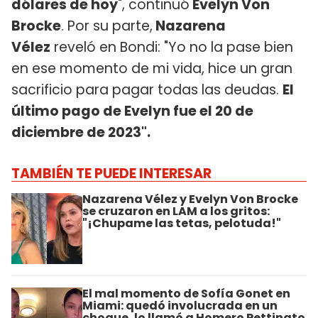
dólares de hoy
", continuó
Evelyn Von
Brocke
. Por su parte,
Nazarena
Vélez
reveló en Bondi: "Yo no la pase bien
en ese momento de mi vida, hice un gran
sacrificio para pagar todas las deudas.
El
último pago de Evelyn fue el 20 de
diciembre de 2023".
TAMBIÉN TE PUEDE INTERESAR
Nazarena Vélez y Evelyn Von Brocke
se cruzaron en LAM a los gritos:
"¡Chupame las tetas, pelotuda!"
El mal momento de Sofía Gonet en
Miami: quedó involucrada en un
choque, lo llamó a Homero Pettinato