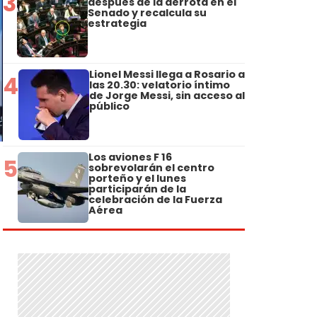
3
después de la derrota en el
Senado y recalcula su
estrategia
Lionel Messi llega a Rosario a
4
las 20.30: velatorio íntimo
de Jorge Messi, sin acceso al
público
Los aviones F 16
5
sobrevolarán el centro
porteño y el lunes
participarán de la
celebración de la Fuerza
Aérea