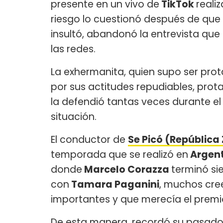
presente en un vivo de
TikTok
reali
riesgo lo cuestionó después de que e
insultó, abandonó la entrevista que
las redes.
La exhermanita, quien supo ser prot
por sus actitudes repudiables, prot
la defendió tantas veces durante el 
situación.
El conductor de
Se Picó (República 
temporada que se realizó en
Argen
donde
Marcelo Corazza
terminó s
con
Tamara Paganini
, muchos cre
importantes y que merecía el premi
De esta manera, recordó su pasado en