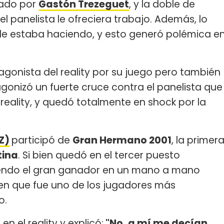
zado por
Gastón Trezeguet
, y la doble de
l panelista le ofreciera trabajo. Además, lo
 le estaba haciendo, y esto generó polémica e
agonista del reality por su juego pero también
agonizó un fuerte cruce contra el panelista que
reality, y quedó totalmente en shock por la
Z)
participó de
Gran Hermano 2001
, la primer
tina
. Si bien quedó en el tercer puesto
iendo el gran ganador en un mano a mano
en que fue uno de los jugadores más
o.
 el reality y explicó:
"No, a mí me decían