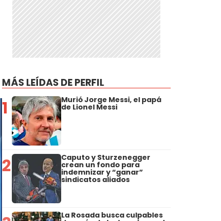
MÁS LEÍDAS DE PERFIL
Murió Jorge Messi, el papá
1
de Lionel Messi
Caputo y Sturzenegger
2
crean un fondo para
indemnizar y “ganar”
sindicatos aliados
La Rosada busca culpables