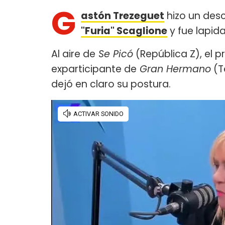
G
astón Trezeguet
hizo un des
"Furia" Scaglione
y fue lapida
Al aire de
Se Picó
(República Z), el p
exparticipante de
Gran Hermano
(T
dejó en claro su postura.