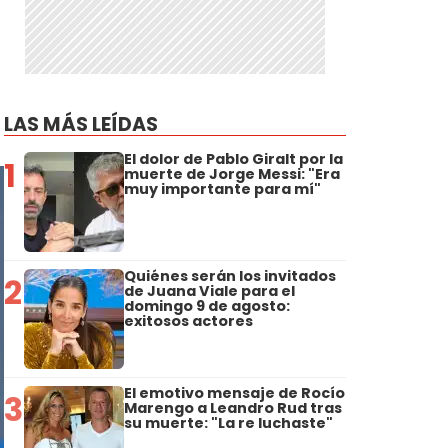
LAS MÁS LEÍDAS
El dolor de Pablo Giralt por la
1
muerte de Jorge Messi: "Era
muy importante para mí"
Quiénes serán los invitados
2
de Juana Viale para el
domingo 9 de agosto:
exitosos actores
El emotivo mensaje de Rocío
3
Marengo a Leandro Rud tras
su muerte: "La re luchaste"