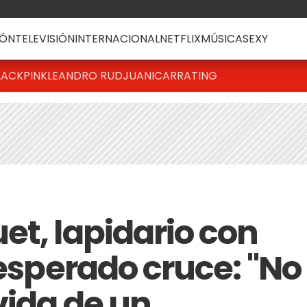
ÓN
TELEVISIÓN
INTERNACIONAL
NETFLIX
MÚSICA
SEXY
LACKPINK
LEANDRO RUD
JUANICAR
RATING
et, lapidario con
nesperado cruce: "No
vida de un