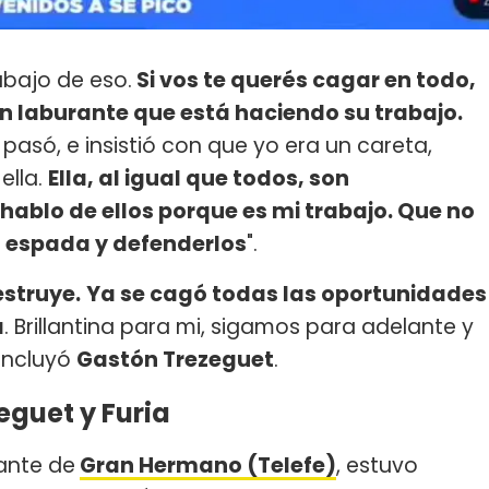
abajo de eso.
Si vos te querés cagar en todo,
un laburante que está haciendo su trabajo.
 pasó, e insistió con que yo era un careta,
ella.
Ella, al igual que todos, son
 hablo de ellos porque es mi trabajo. Que no
 espada y defenderlos
".
estruye.
Ya se cagó todas las oportunidades
á
. Brillantina para mi, sigamos para adelante y
concluyó
Gastón Trezeguet
.
eguet y Furia
pante de
Gran Hermano (Telefe)
, estuvo