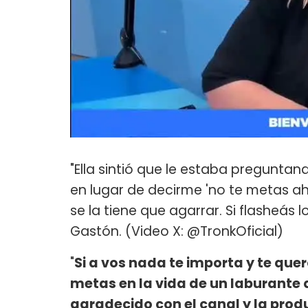
"Ella sintió que le estaba pregunta
en lugar de decirme 'no te metas ah
se la tiene que agarrar. Si flasheás 
Gastón. (Video X: @TronkOficial)
"
Si a vos nada te importa y te quer
metas en la vida de un laburante 
agradecido con el canal y la prod