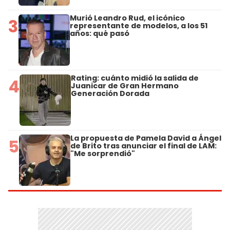
Murió Leandro Rud, el icónico
3
representante de modelos, a los 51
años: qué pasó
Rating: cuánto midió la salida de
4
Juanicar de Gran Hermano
Generación Dorada
La propuesta de Pamela David a Ángel
5
de Brito tras anunciar el final de LAM:
"Me sorprendió"