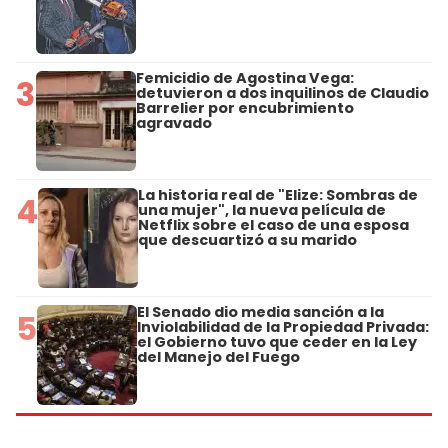
Femicidio de Agostina Vega:
3
detuvieron a dos inquilinos de Claudio
Barrelier por encubrimiento
agravado
La historia real de "Elize: Sombras de
4
una mujer", la nueva película de
Netflix sobre el caso de una esposa
que descuartizó a su marido
El Senado dio media sanción a la
5
Inviolabilidad de la Propiedad Privada:
el Gobierno tuvo que ceder en la Ley
del Manejo del Fuego