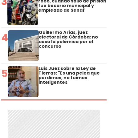
3
robo, cuando salió de prisión
fue becario municipal y
empleado de Senaf
Guillermo Arias, juez
4
electoral de Córdoba: no
cesa la polémica por el
concurso
Luis Juez sobre la Ley de
5
Tierras: "Es una pelea que
perdimos, no fuimos
inteligentes"