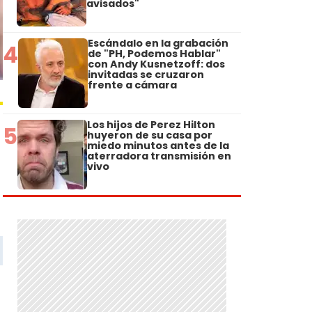
avisados"
Escándalo en la grabación
4
de "PH, Podemos Hablar"
con Andy Kusnetzoff: dos
invitadas se cruzaron
frente a cámara
Los hijos de Perez Hilton
5
huyeron de su casa por
miedo minutos antes de la
aterradora transmisión en
vivo