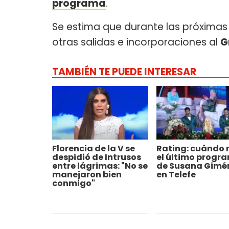
programa
.
Se estima que durante las próxima
otras salidas e incorporaciones al
G
TAMBIÉN TE PUEDE INTERESAR
Florencia de la V se
Rating: cuándo 
despidió de Intrusos
el último progr
entre lágrimas: "No se
de Susana Gimé
manejaron bien
en Telefe
conmigo"