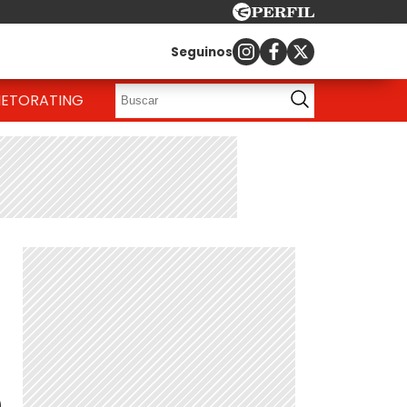
Seguinos
IETO
RATING