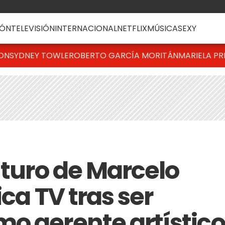
ÓN
TELEVISIÓN
INTERNACIONAL
NETFLIX
MÚSICA
SEXY
TON
SYDNEY TOWLE
ROBERTO GARCÍA MORITÁN
MARIELA PR
uturo de Marcelo
ica TV tras ser
o gerente artístico