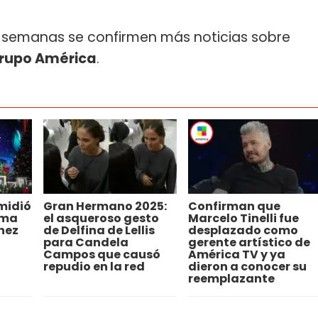
s semanas se confirmen más noticias sobre
rupo América
.
midió
Gran Hermano 2025:
Confirman que
ama
el asqueroso gesto
Marcelo Tinelli fue
nez
de Delfina de Lellis
desplazado como
para Candela
gerente artístico de
Campos que causó
América TV y ya
repudio en la red
dieron a conocer su
reemplazante