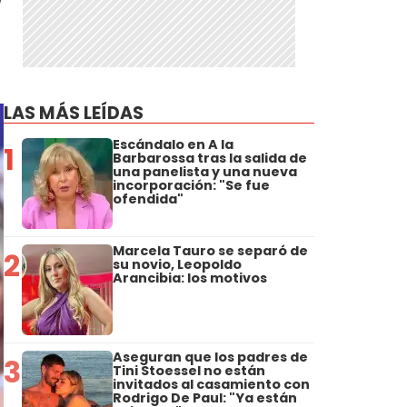
LAS MÁS LEÍDAS
Escándalo en A la
1
Barbarossa tras la salida de
una panelista y una nueva
incorporación: "Se fue
ofendida"
Marcela Tauro se separó de
2
su novio, Leopoldo
Arancibia: los motivos
Aseguran que los padres de
3
Tini Stoessel no están
invitados al casamiento con
Rodrigo De Paul: "Ya están