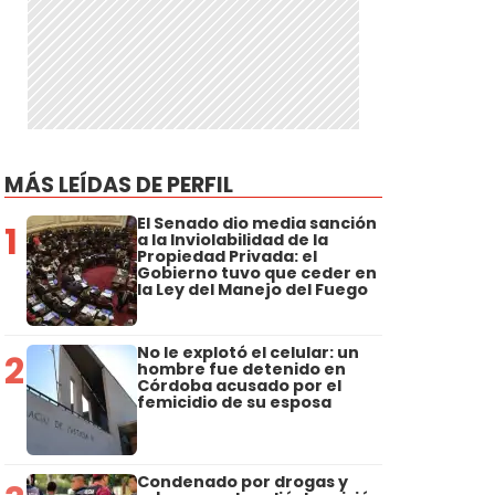
MÁS LEÍDAS DE PERFIL
El Senado dio media sanción
1
a la Inviolabilidad de la
Propiedad Privada: el
Gobierno tuvo que ceder en
la Ley del Manejo del Fuego
No le explotó el celular: un
2
hombre fue detenido en
Córdoba acusado por el
femicidio de su esposa
Condenado por drogas y