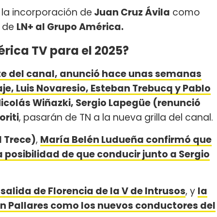
la incorporación de
Juan Cruz Ávila
como
ó de
LN+ al Grupo América.
ica TV para el 2025?
nte del canal, anunció hace unas semanas
e, Luis Novaresio, Esteban Trebucq y Pablo
icolás Wiñazki, Sergio Lapegüe (renunció
riti
, pasarán de TN a la nueva grilla del canal.
l Trece)
,
María Belén Ludueña confirmó que
a posibilidad de que conducir junto a Sergio
 salida de Florencia de la V de Intrusos
, y
la
án Pallares como los nuevos conductores del