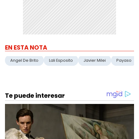
EN ESTA NOTA
Angel De Brito
Lali Esposito
Javier Milei
Payaso