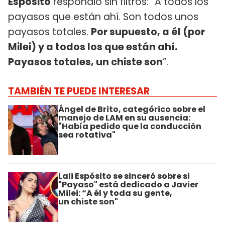
Espósito
respondió sin filtros: “A todos los
payasos que están ahí. Son todos unos
payasos totales.
Por supuesto, a él (por
Milei) y a todos los que están ahí.
Payasos totales, un chiste son
”.
TAMBIÉN TE PUEDE INTERESAR
Ángel de Brito, categórico sobre el
manejo de LAM en su ausencia:
"Había pedido que la conducción
sea rotativa"
Lali Espósito se sinceró sobre si
"Payaso" está dedicado a Javier
Milei: “A él y toda su gente,
un chiste son"