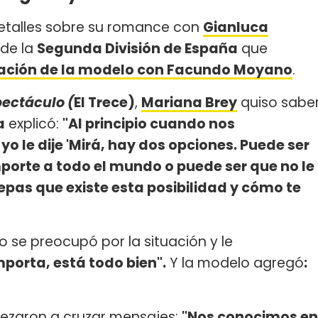
etalles sobre su romance con
Gianluca
de la
Segunda División de España
que
ración de la modelo con Facundo Moyano
.
pectáculo (
El Trece)
,
Mariana Brey
quiso sabe
a
explicó:
"Al principio cuando nos
 le dije 'Mirá, hay dos opciones. Puede ser
porte a todo el mundo o puede ser que no le
epas que existe esta posibilidad y cómo te
o se preocupó por la situación y le
porta, está todo bien".
Y la modelo agregó
:
zaron a cruzar mensajes:
"Nos conocimos en