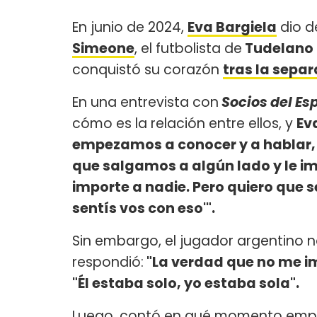
En junio de 2024,
Eva Bargiela
dio d
Simeone
, el futbolista de
Tudelano
conquistó su corazón
tras la sepa
En una entrevista con
Socios del Es
cómo es la relación entre ellos, y
Ev
empezamos a conocer y a hablar, yo
que salgamos a algún lado y le im
importe a nadie. Pero quiero que s
sentís vos con eso'".
Sin embargo, el jugador argentino n
respondió:
"La verdad que no me im
"Él estaba solo, yo estaba sola".
Luego, contó en qué momento empe