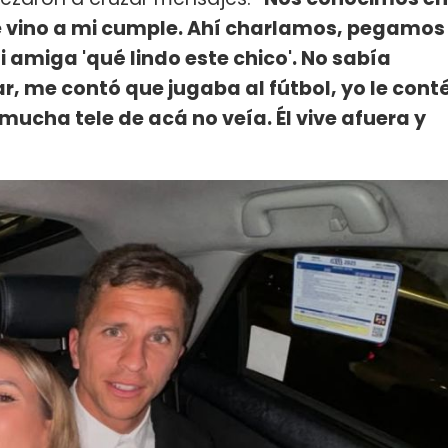
ue vino a mi cumple. Ahí charlamos, pegamos
i amiga 'qué lindo este chico'. No sabía
, me contó que jugaba al fútbol, yo le cont
ucha tele de acá no veía. Él vive afuera y