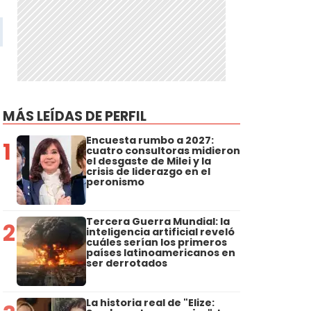
MÁS LEÍDAS DE PERFIL
Encuesta rumbo a 2027:
1
cuatro consultoras midieron
el desgaste de Milei y la
crisis de liderazgo en el
peronismo
Tercera Guerra Mundial: la
2
inteligencia artificial reveló
cuáles serían los primeros
países latinoamericanos en
ser derrotados
La historia real de "Elize: