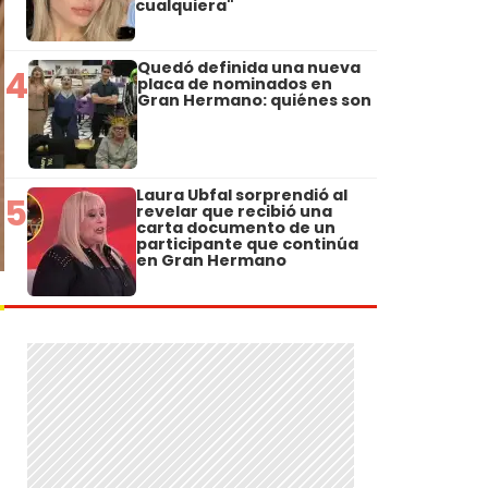
cualquiera"
Quedó definida una nueva
4
placa de nominados en
Gran Hermano: quiénes son
Laura Ubfal sorprendió al
5
revelar que recibió una
carta documento de un
participante que continúa
en Gran Hermano