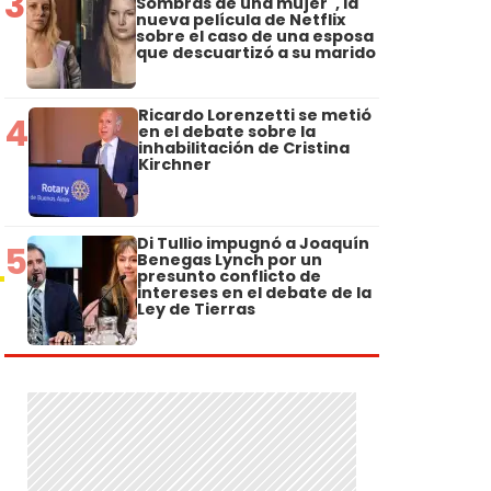
3
Sombras de una mujer", la
nueva película de Netflix
sobre el caso de una esposa
que descuartizó a su marido
Ricardo Lorenzetti se metió
4
en el debate sobre la
inhabilitación de Cristina
Kirchner
Di Tullio impugnó a Joaquín
5
Benegas Lynch por un
presunto conflicto de
intereses en el debate de la
Ley de Tierras