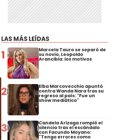
LAS MÁS LEÍDAS
e
Marcela Tauro se separó de
1
su novio, Leopoldo
Arancibia: los motivos
Elba Marcovecchio apuntó
2
contra Wanda Nara tras su
regreso al país: "Fue un
show mediático"
Candela Arizaga rompió el
3
silencio tras el escándalo
con Facundo Moyano:
"Tengo errores como