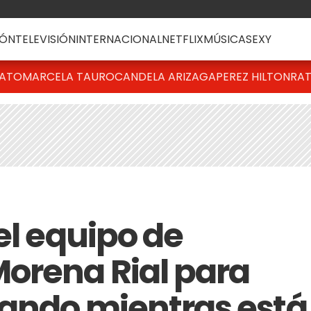
ÓN
TELEVISIÓN
INTERNACIONAL
NETFLIX
MÚSICA
SEXY
BATO
MARCELA TAURO
CANDELA ARIZAGA
PEREZ HILTON
RAT
el equipo de
orena Rial para
rando mientras está