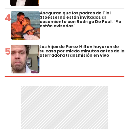
Aseguran que los padres de Tini
4
Stoessel no están invitados al
casamiento con Rodrigo De Paul: "Ya
están avisados"
Los hijos de Perez Hilton huyeron de
5
su casa por miedo minutos antes de la
aterradora transmisión en vivo