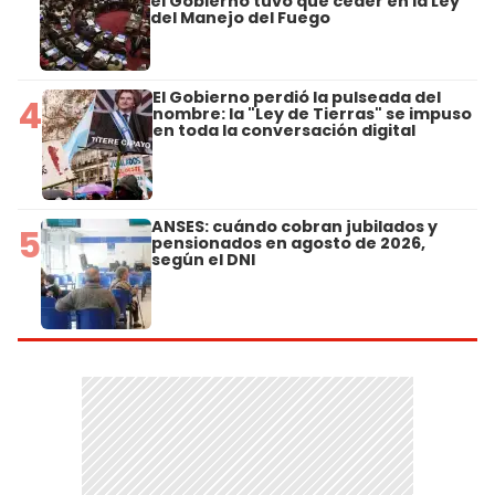
el Gobierno tuvo que ceder en la Ley
del Manejo del Fuego
El Gobierno perdió la pulseada del
4
nombre: la "Ley de Tierras" se impuso
en toda la conversación digital
ANSES: cuándo cobran jubilados y
5
pensionados en agosto de 2026,
según el DNI