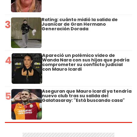
Rating: cuánto midió la salida de
3
Juanicar de Gran Hermano
Generación Dorada
Apareció un polémico video de
4
Wanda Nara con sus hijas que podría
comprometer su conflicto judicial
con Mauro Icardi
Aseguran que Mauro Icardi ya tendría
5
nuevo club tras su salida del
Galatasaray: "Está buscando casa"