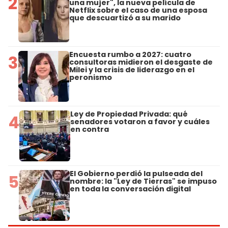
2
una mujer", la nueva película de
Netflix sobre el caso de una esposa
que descuartizó a su marido
Encuesta rumbo a 2027: cuatro
3
consultoras midieron el desgaste de
Milei y la crisis de liderazgo en el
peronismo
Ley de Propiedad Privada: qué
4
senadores votaron a favor y cuáles
en contra
El Gobierno perdió la pulseada del
5
nombre: la "Ley de Tierras" se impuso
en toda la conversación digital